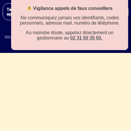
Vigilance appels de faux conseillers
Téléchargez notre
application sur
Ne communiquez jamais vos identifiants, codes
personnels, adresse mail, numéro de téléphone.
Au moindre doute, appelez directement un
gestionnaire au
02 31 50 35 50
.
2024 – Tous droits réservés –
plan de site
– Une production MetricsValue