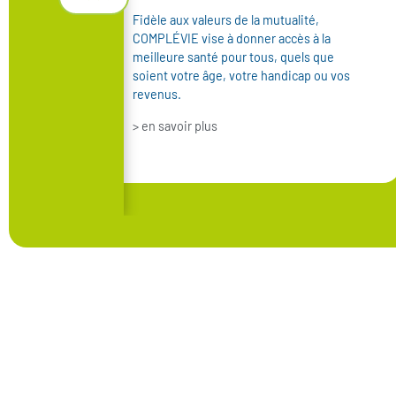
Fidèle aux valeurs de la mutualité,
COMPLÉVIE vise à donner accès à la
meilleure santé pour tous, quels que
soient votre âge, votre handicap ou vos
revenus.
> en savoir plus