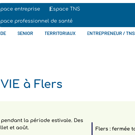
pace entreprise
Espace TNS
pace professionnel de santé
IDE
SENIOR
TERRITORIAUX
ENTREPRENEUR / TNS
IE à Flers
pendant la période estivale. Des
let et août.
Flers :
fermée to