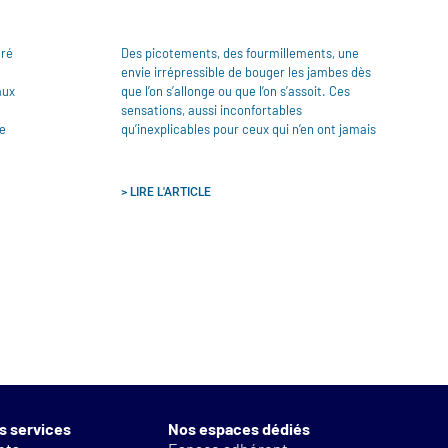
gré
Des picotements, des fourmillements, une
envie irrépressible de bouger les jambes dès
aux
que l’on s’allonge ou que l’on s’assoit. Ces
sensations, aussi inconfortables
e
qu’inexplicables pour ceux qui n’en ont jamais
> LIRE L'ARTICLE
s services
Nos espaces dédiés