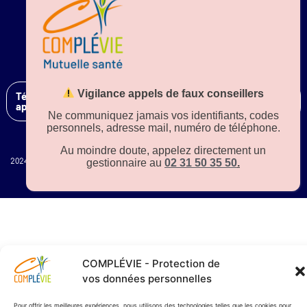
Résilier mon contrat
Vigilance appels de faux conseillers
Téléchargez notre
application sur
Ne communiquez jamais vos identifiants, codes
personnels, adresse mail, numéro de téléphone.
Au moindre doute, appelez directement un
gestionnaire au
02 31 50 35 50
.
2024 – Tous droits réservés –
plan de site
– Une production MetricsValue
COMPLÉVIE - Protection de
vos données personnelles
Pour offrir les meilleures expériences, nous utilisons des technologies telles que les cookies pour