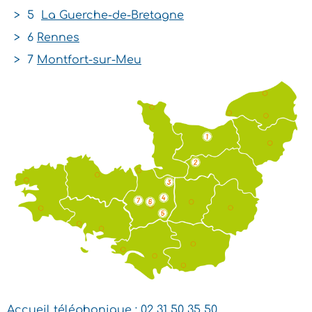
> 5
La Guerche-de-Bretagne
> 6
Rennes
> 7
Montfort-sur-Meu
Accueil téléphonique :
02 31 50 35 50