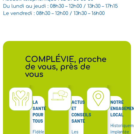
Du lundi au jeudi : 08h30 – 12h00 / 13h30 – 17h15
Le vendredi : 08h30 – 12h00 / 13h30 – 16h00
COMPLÉVIE, proche
de vous, près de
vous
LA
ACTUS
NOTRE
SANTÉ
ET
ENGAGEME
POUR
CONSEILS
LOCAL
TOUS
SANTÉ
Historiquem
Fidèle
Les
implantée