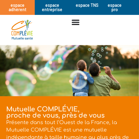
espace
espace
espace TNS
espace
adhérent
entreprise
pro
Mutuelle COMPLÉVIE,
proche de vous, près de vous
Présente dans tout l’Ouest de la France, la
Mutuelle COMPLÉVIE est une mutuelle
indépendante à taille humaine au plus près de