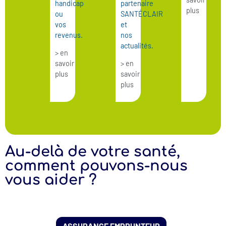
handicap
partenaire
plus
ou
SANTÉCLAIR
vos
et
revenus.
nos
actualités.
> en
savoir
> en
plus
savoir
plus
Au-delà de votre santé,
comment pouvons-nous
vous aider ?
ASSURANCE EMPRUNTEUR