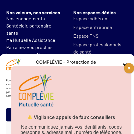
Nos valeurs, nos services
Nos espaces dédiés
Nos engagements
Espace adhérent
Santéclair, partenaire
Espace entreprise
santé
Espace TNS
Ma Mutuelle Assistance
Espace professionnels
Parrainez vos proches
de santé
Foire aux questions
Mentions légales
COMPLÉVIE - Protection de
vos données personnelles
Protections des données
Résilier mon contrat
Pour offrir les meilleures expériences, nous utilisons des technologies telles que les cookies pour
stocker et/ou accéder aux informations des appareils. Le fait de consentir à ces technologies
nous permettra de traiter des données telles que le comportement de navigation. Le fait de ne
pas consentir ou de retirer son consentement peut avoir un effet négatif sur certaines
caractéristiques et fonctions.
Accepter
Vigilance appels de faux conseillers
Téléchargez notre
application sur
Ne communiquez jamais vos identifiants, codes
Refuser
personnels, adresse mail, numéro de téléphone.