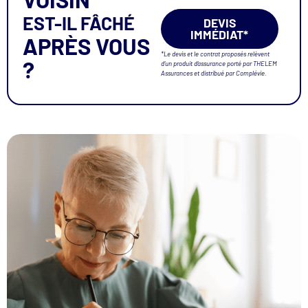
EST-IL FÂCHÉ
DEVIS
IMMÉDIAT*
APRÈS VOUS
*Le devis et le contrat proposés relèvent
?
d’un produit d’assurance porté par THELEM
Assurances et distribué par Complévie.