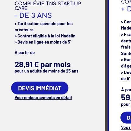
COM
COMPLÉVIE TNS START-UP
+ 
CARE
– DE 3 ANS
> Con
> Tarification spéciale pour les
Made
créateurs
> Fra
> Contrat éligible à la loi Madelin
dent
> Devis en ligne en moins de 5’
frais
À partir de
Sant
> Ga
28,91 € par mois
d’âg
pour un adulte de moins de 25 ans
> Dev
de 5
DEVIS IMMÉDIAT
À par
59
Vos remboursements en détail
pour
D
Vos 