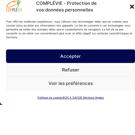
COMPLÉVIE - Protection de
Prothèses capillaires et fauteuils roulants : ce qui évolue au
vos données personnelles
1er janvier 2026
Pour offrir les meilleures expériences, nous utilisons des technologies telles que les cookies pour
DEVIS IMMÉDIAT
stocker et/ou accéder aux informations des appareils. Le fait de consentir à ces technologies nous
permettra de traiter des données telles que le comportement de navigation. Le fait de ne pas
consentir ou de retirer son consentement peut avoir un effet négatif sur certaines caractéristiques et
fonctions.
Accepter
Refuser
Les termes importants à comprendre
Voir les préférences
Politique de cookies
BON A SAVOIR Mentions légales
À QUELLES PROFESSIONS EST
OUVERTE LA MUTUELLE TNS ?
Toutes les professions d’indépendants peuvent
bénéficier de la mutuelle TNS COMPLÉVIE : artisans,
commerçants, professions libérales, travailleurs