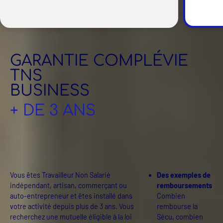
GARANTIE COMPLÉVIE
TNS
BUSINESS
+ DE 3 ANS
Vous êtes Travailleur Non Salarié
Des exemples de
indépendant, artisan, commerçant ou
remboursements
auto-entrepreneur et êtes installé dans
Combien
votre activité depuis plus de 3 ans. Vous
rembourse la
recherchez une mutuelle éligible à la loi
Sécu, combien