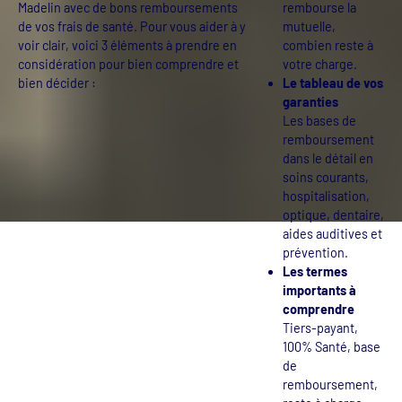
Madelin avec de bons remboursements
rembourse la
de vos frais de santé. Pour vous aider à y
mutuelle,
voir clair, voici 3 éléments à prendre en
combien reste à
considération pour bien comprendre et
votre charge.
bien décider :
Le tableau de vos
garanties
Les bases de
remboursement
dans le détail en
soins courants,
hospitalisation,
optique, dentaire,
aides auditives et
prévention.
Les termes
importants à
comprendre
Tiers-payant,
100% Santé, base
de
remboursement,