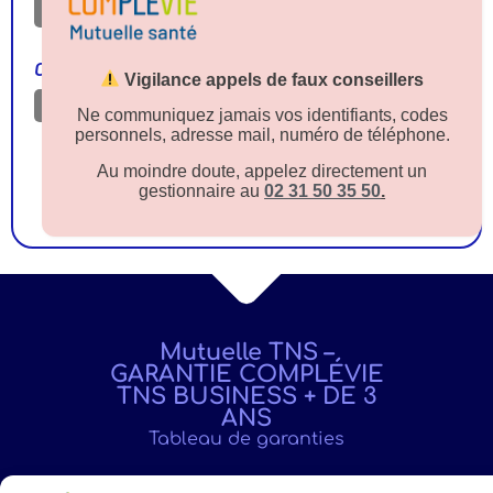
18,55 €
36,45 €
COMPLÉVIE 6 - non OPTAM
Vigilance appels de faux conseillers
18,55 €
34,45 €
2 €
Ne communiquez jamais vos identifiants, codes
personnels, adresse mail, numéro de téléphone.
« OPTAM : Professionnel de santé pratiquant l’Option Pratique
Au moindre doute, appelez directement un
Tarifaire Maîtrisée »
gestionnaire au
02 31 50 35 50
.
« Non OPTAM : Professionnel de santé ne pratiquant pas l’Option
Pratique Tarifaire Maîtrisée »
Mutuelle TNS –
GARANTIE COMPLÉVIE
TNS BUSINESS + DE 3
ANS
Tableau de garanties
Télécharger le tableau de garantie complet