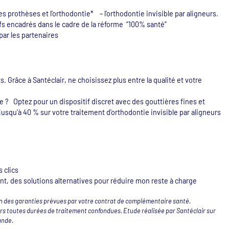
es prothèses et l’orthodontie* – l’orthodontie invisible par aligneurs.
fs encadrés dans le cadre de la réforme “100% santé”
par les partenaires
s. Grâce à Santéclair, ne choisissez plus entre la qualité et votre
te ? Optez pour un dispositif discret avec des gouttières fines et
usqu’à 40 % sur votre traitement d’orthodontie invisible par aligneurs
 clics
t, des solutions alternatives pour réduire mon reste à charge
ion des garanties prévues par votre contrat de complémentaire santé.
urs toutes durées de traitement confondues. Etude réalisée par Santéclair sur
ande.