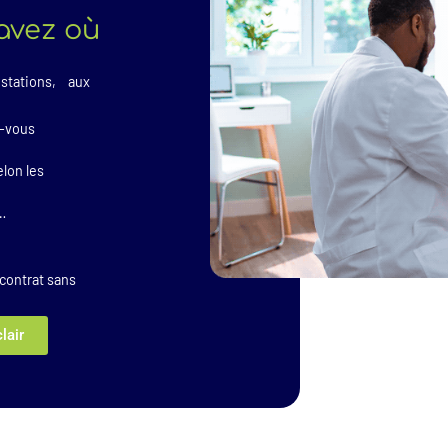
savez où
estations, aux
ez-vous
lon les
on…
 contrat sans
lair