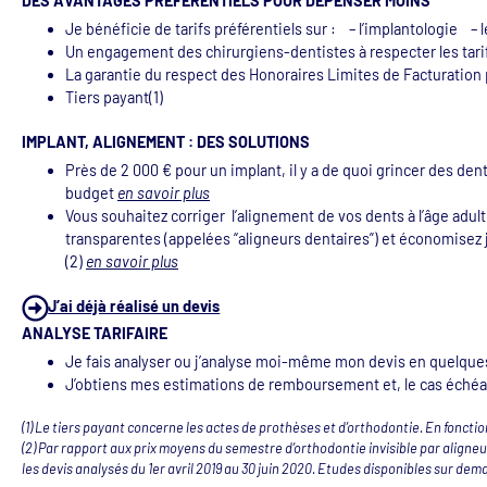
DES AVANTAGES PRÉFÉRENTIELS POUR DÉPENSER MOINS
Je bénéficie de tarifs préférentiels sur : – l’implantologie – l
Un engagement des chirurgiens-dentistes à respecter les tari
La garantie du respect des Honoraires Limites de Facturation 
Tiers payant(1)
IMPLANT, ALIGNEMENT : DES SOLUTIONS
Près de 2 000 € pour un implant, il y a de quoi grincer des dent
budget
en savoir plus
Vous souhaitez corriger l’alignement de vos dents à l’âge adul
transparentes (appelées “aligneurs dentaires”) et économisez j
(2)
en savoir plus
J’ai déjà réalisé un devis
ANALYSE TARIFAIRE
Je fais analyser ou j’analyse moi-même mon devis en quelques
J’obtiens mes estimations de remboursement et, le cas échéan
(1) Le tiers payant concerne les actes de prothèses et d’orthodontie. En fonct
(2) Par rapport aux prix moyens du semestre d’orthodontie invisible par aligne
les devis analysés du 1er avril 2019 au 30 juin 2020. Etudes disponibles sur dem