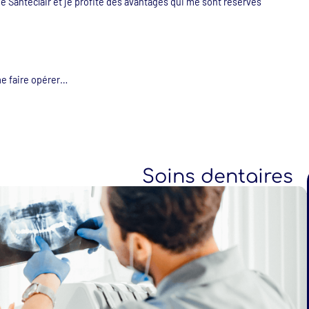
 de Santéclair et je profite des avantages qui me sont réservés
 me faire opérer…
Soins dentaires