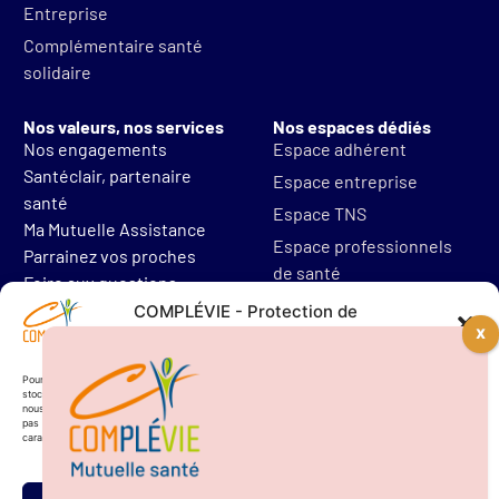
Entreprise
Complémentaire santé
solidaire
Nos valeurs, nos services
Nos espaces dédiés
Nos engagements
Espace adhérent
Santéclair, partenaire
Espace entreprise
santé
Espace TNS
Ma Mutuelle Assistance
Espace professionnels
Parrainez vos proches
de santé
Foire aux questions
Mentions légales
COMPLÉVIE - Protection de
vos données personnelles
Protections des données
Résilier mon contrat
Pour offrir les meilleures expériences, nous utilisons des technologies telles que les cookies pour
stocker et/ou accéder aux informations des appareils. Le fait de consentir à ces technologies
nous permettra de traiter des données telles que le comportement de navigation. Le fait de ne
pas consentir ou de retirer son consentement peut avoir un effet négatif sur certaines
caractéristiques et fonctions.