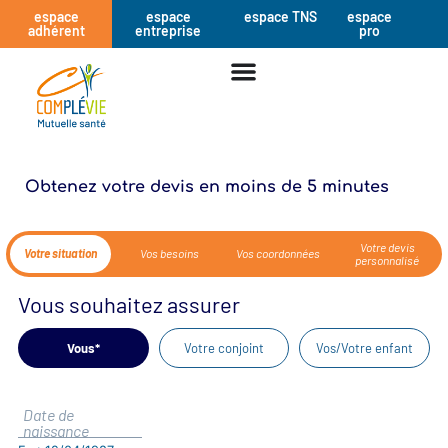
espace
espace
espace TNS
espace
adhérent
entreprise
pro
Obtenez votre devis en moins de 5 minutes
Votre devis
Votre situation
Vos besoins
Vos coordonnées
personnalisé
Vous souhaitez assurer
Vous*
Votre conjoint
Vos/Votre enfant
Date de
naissance