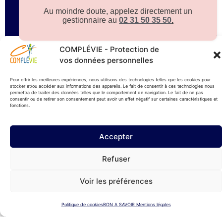
prom
Au moindre doute, appelez directement un
immob
gestionnaire au
02 31 50 35 50
.
Conv
Colle
de
COMPLÉVIE - Protection de
la
vos données personnelles
radio
Conv
Pour offrir les meilleures expériences, nous utilisons des technologies telles que les cookies pour
stocker et/ou accéder aux informations des appareils. Le fait de consentir à ces technologies nous
Colle
permettra de traiter des données telles que le comportement de navigation. Le fait de ne pas
du
consentir ou de retirer son consentement peut avoir un effet négatif sur certaines caractéristiques et
fonctions.
sport
Conv
Colle
Accepter
SYNT
Conv
Refuser
Colle
des
Voir les préférences
trans
routi
Conv
Politique de cookies
BON A SAVOIR Mentions légales
Colle