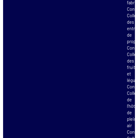
fabri
Conv
Colle
des
entre
de
propr
Conv
Colle
des
fruits
et
légu
Conv
Colle
de
l’hôte
de
plein
air
Conv