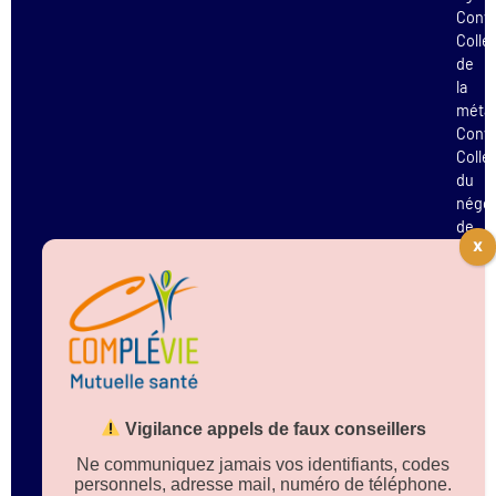
Conv
Colle
de
la
métal
Conv
Colle
du
négo
de
l’ame
Conv
Colle
des
orga
de
forma
Conv
Vigilance appels de faux conseillers
Colle
de
Ne communiquez jamais vos identifiants, codes
la
personnels, adresse mail, numéro de téléphone.