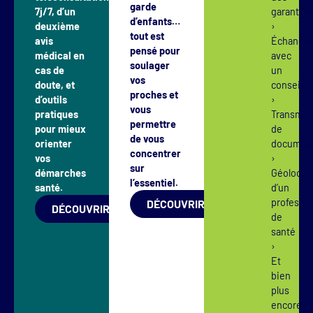
garde
7j/7, d’un
garanti
d’enfants…
deuxième
›
tout est
avis
Échange
pensé pour
médical en
avec
soulager
cas de
un
vos
doute, et
conseill
proches et
d’outils
›
vous
pratiques
Transmis
permettre
pour mieux
de
de vous
orienter
docume
concentrer
vos
›
sur
démarches
Géolocali
l’essentiel.
santé.
d’un
professio
DÉCOUVRIR
DÉCOUVRIR
de
santé
›
Et
bien
plus
encore…