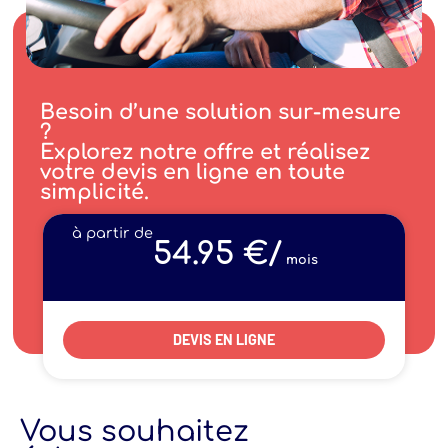
Besoin d’une solution sur-mesure
?
Explorez notre offre et réalisez
votre devis en ligne en toute
simplicité.
à partir de
54.95 €/
mois
DEVIS EN LIGNE
Vous souhaitez