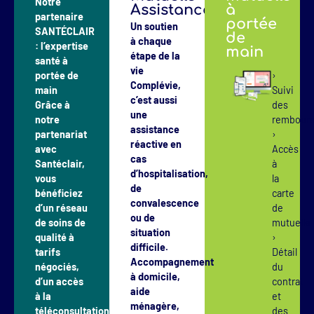
Notre
Assistance
à
partenaire
portée
Un soutien
SANTÉCLAIR
de
à chaque
: l’expertise
main
étape de la
santé à
vie
portée de
›
Complévie,
main
Suivi
c’est aussi
Grâce à
des
une
notre
rembour
assistance
partenariat
›
réactive en
avec
Accès
cas
Santéclair,
à
d’hospitalisation,
vous
la
de
bénéficiez
carte
convalescence
d’un réseau
de
ou de
de soins de
mutuell
situation
qualité à
›
difficile.
tarifs
Détail
Accompagnement
négociés,
du
à domicile,
d’un accès
contrat
aide
à la
et
ménagère,
téléconsultation
des