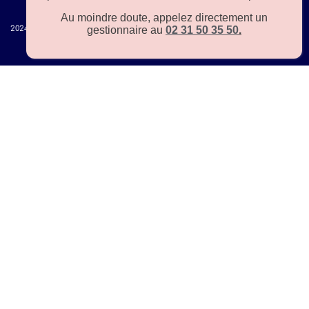
Au moindre doute, appelez directement un
gestionnaire au
02 31 50 35 50
.
2024 – Tous droits réservés –
plan de site
– Une production MetricsValue