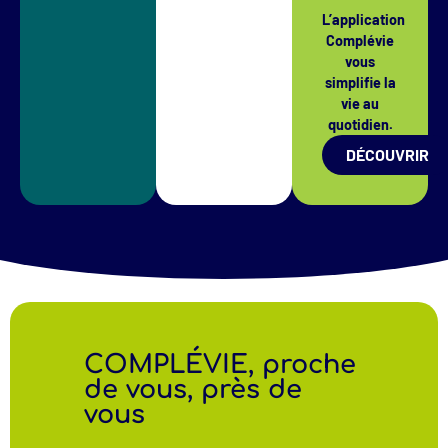
L’application
Complévie
vous
simplifie la
vie au
quotidien.
DÉCOUVRIR
COMPLÉVIE, proche
de vous, près de
vous