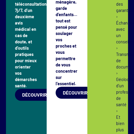
ménagère,
téléconsultation
des
garde
7j/7, d’un
garanti
d’enfants…
deuxième
›
tout est
avis
Échange
pensé pour
médical en
avec
soulager
cas de
un
vos
doute, et
conseill
proches et
d’outils
›
vous
pratiques
Transmis
permettre
pour mieux
de
de vous
orienter
docume
concentrer
vos
›
sur
démarches
Géolocali
l’essentiel.
santé.
d’un
professio
DÉCOUVRIR
DÉCOUVRIR
de
santé
›
Et
bien
plus