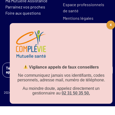
Ma Mutuelle Assistance
Espace professionnels
Parrainez vos proches
de santé
Foire aux questions
Mentions légales
Protections des données
Résilier mon contrat
Vigilance appels de faux conseillers
Téléchargez notre
application sur
Ne communiquez jamais vos identifiants, codes
personnels, adresse mail, numéro de téléphone.
Au moindre doute, appelez directement un
gestionnaire au
02 31 50 35 50
.
2024 – Tous droits réservés –
plan de site
– Une production MetricsValue