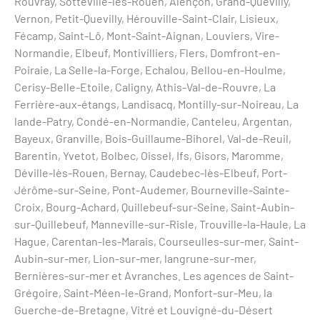
Rouvray, Sotteville-lès-Rouen, Alençon, Grand-Quevilly,
Vernon, Petit-Quevilly, Hérouville-Saint-Clair, Lisieux,
Fécamp, Saint-Lô, Mont-Saint-Aignan, Louviers, Vire-
Normandie, Elbeuf, Montivilliers, Flers, Domfront-en-
Poiraie, La Selle-la-Forge, Echalou, Bellou-en-Houlme,
Cerisy-Belle-Etoile, Caligny, Athis-Val-de-Rouvre, La
Ferrière-aux-étangs, Landisacq, Montilly-sur-Noireau, La
lande-Patry, Condé-en-Normandie, Canteleu, Argentan,
Bayeux, Granville, Bois-Guillaume-Bihorel, Val-de-Reuil,
Barentin, Yvetot, Bolbec, Oissel, Ifs, Gisors, Maromme,
Déville-lès-Rouen, Bernay, Caudebec-lès-Elbeuf, Port-
Jérôme-sur-Seine, Pont-Audemer, Bourneville-Sainte-
Croix, Bourg-Achard, Quillebeuf-sur-Seine, Saint-Aubin-
sur-Quillebeuf, Manneville-sur-Risle, Trouville-la-Haule, La
Hague, Carentan-les-Marais, Courseulles-sur-mer, Saint-
Aubin-sur-mer, Lion-sur-mer, langrune-sur-mer,
Bernières-sur-mer et Avranches. Les agences de Saint-
Grégoire, Saint-Méen-le-Grand, Monfort-sur-Meu, la
Guerche-de-Bretagne, Vitré et Louvigné-du-Désert