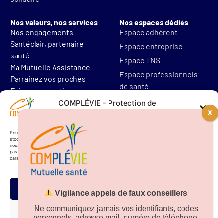
Nos valeurs, nos services
Nos espaces dédiés
Nos engagements
Espace adhérent
Santéclair, partenaire
Espace entreprise
santé
Espace TNS
Ma Mutuelle Assistance
Espace professionnels
Parrainez vos proches
de santé
Foire aux questions
Mentions légales
COMPLÉVIE - Protection de
vos données personnelles
Protections des données
Résilier mon contrat
Pour offrir les meilleures expériences, nous utilisons des technologies telles que les cookies pour
stocker et/ou accéder aux informations des appareils. Le fait de consentir à ces technologies
nous permettra de traiter des données telles que le comportement de navigation. Le fait de ne
pas consentir ou de retirer son consentement peut avoir un effet négatif sur certaines
caractéristiques et fonctions.
Accepter
Vigilance appels de faux conseillers
Téléchargez notre
application sur
Ne communiquez jamais vos identifiants, codes
Refuser
personnels, adresse mail, numéro de téléphone.