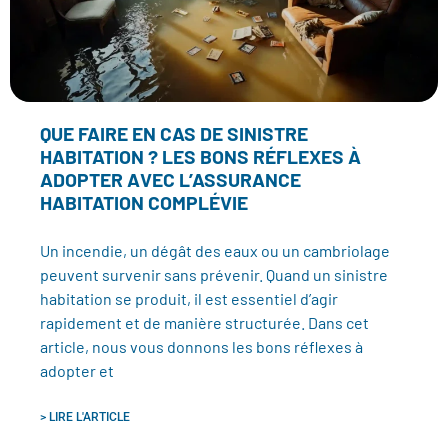
QUE FAIRE EN CAS DE SINISTRE
HABITATION ? LES BONS RÉFLEXES À
ADOPTER AVEC L’ASSURANCE
HABITATION COMPLÉVIE
Un incendie, un dégât des eaux ou un cambriolage
peuvent survenir sans prévenir. Quand un sinistre
habitation se produit, il est essentiel d’agir
rapidement et de manière structurée. Dans cet
article, nous vous donnons les bons réflexes à
adopter et
> LIRE L'ARTICLE