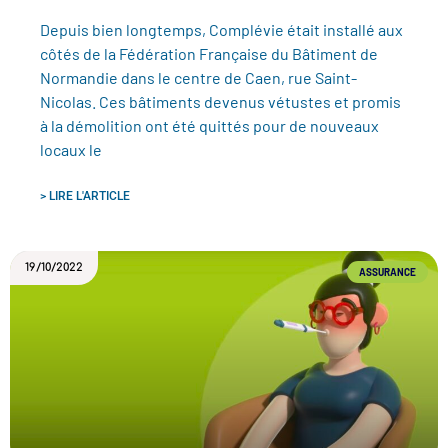
Depuis bien longtemps, Complévie était installé aux
côtés de la Fédération Française du Bâtiment de
Normandie dans le centre de Caen, rue Saint-
Nicolas. Ces bâtiments devenus vétustes et promis
à la démolition ont été quittés pour de nouveaux
locaux le
> LIRE L'ARTICLE
19/10/2022
ASSURANCE