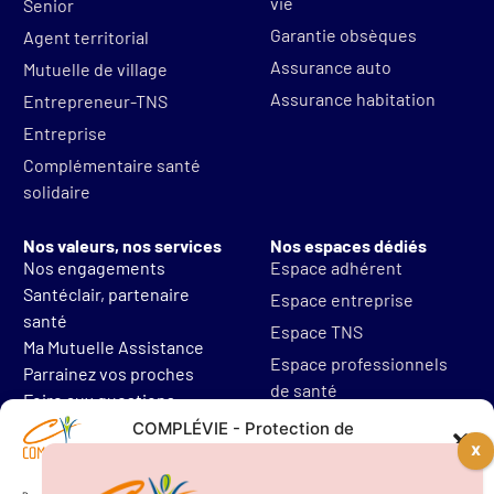
vie
Senior
Garantie obsèques
Agent territorial
Assurance auto
Mutuelle de village
Assurance habitation
Entrepreneur-TNS
Entreprise
Complémentaire santé
solidaire
Nos valeurs, nos services
Nos espaces dédiés
Nos engagements
Espace adhérent
Santéclair, partenaire
Espace entreprise
santé
Espace TNS
Ma Mutuelle Assistance
Espace professionnels
Parrainez vos proches
de santé
Foire aux questions
Mentions légales
COMPLÉVIE - Protection de
vos données personnelles
Protections des données
Résilier mon contrat