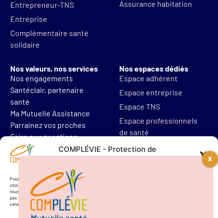
Assurance habitation
Entrepreneur-TNS
Entreprise
Complémentaire santé
solidaire
Nos valeurs, nos services
Nos espaces dédiés
Nos engagements
Espace adhérent
Santéclair, partenaire
Espace entreprise
santé
Espace TNS
Ma Mutuelle Assistance
Espace professionnels
Parrainez vos proches
de santé
Foire aux questions
Mentions légales
COMPLÉVIE - Protection de
vos données personnelles
Protections des données
Résilier mon contrat
Pour offrir les meilleures expériences, nous utilisons des technologies telles que les cookies pour
stocker et/ou accéder aux informations des appareils. Le fait de consentir à ces technologies
nous permettra de traiter des données telles que le comportement de navigation. Le fait de ne
pas consentir ou de retirer son consentement peut avoir un effet négatif sur certaines
caractéristiques et fonctions.