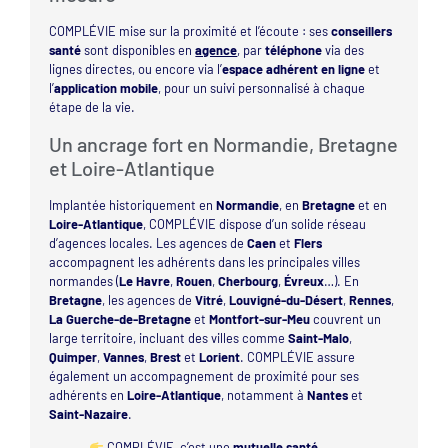
COMPLÉVIE mise sur la proximité et l’écoute : ses
conseillers
santé
sont disponibles en
agence
, par
téléphone
via des
lignes directes, ou encore via l’
espace adhérent en ligne
et
l’
application mobile
, pour un suivi personnalisé à chaque
étape de la vie.
Un ancrage fort en Normandie, Bretagne
et Loire-Atlantique
Implantée historiquement en
Normandie
, en
Bretagne
et en
Loire-Atlantique
, COMPLÉVIE dispose d’un solide réseau
d’agences locales. Les agences de
Caen
et
Flers
accompagnent les adhérents dans les principales villes
normandes (
Le Havre
,
Rouen
,
Cherbourg
,
Évreux
…). En
Bretagne
, les agences de
Vitré
,
Louvigné-du-Désert
,
Rennes
,
La Guerche-de-Bretagne
et
Montfort-sur-Meu
couvrent un
large territoire, incluant des villes comme
Saint-Malo
,
Quimper
,
Vannes
,
Brest
et
Lorient
. COMPLÉVIE assure
également un accompagnement de proximité pour ses
adhérents en
Loire-Atlantique
, notamment à
Nantes
et
Saint-Nazaire
.
COMPLÉVIE, c’est une
mutuelle santé