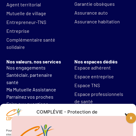
Garantie obsèques
Agent territorial
Assurance auto
Mutuelle de village
Assurance habitation
Entrepreneur-TNS
Entreprise
Complémentaire santé
solidaire
Nos valeurs, nos services
Nos espaces dédiés
Nos engagements
Espace adhérent
Santéclair, partenaire
Espace entreprise
santé
Espace TNS
Ma Mutuelle Assistance
Espace professionnels
Parrainez vos proches
de santé
Foire aux questions
Mentions légales
COMPLÉVIE - Protection de
vos données personnelles
Protections des données
Résilier mon contrat
Pour offrir les meilleures expériences, nous utilisons des technologies telles que les cookies pour
stocker et/ou accéder aux informations des appareils. Le fait de consentir à ces technologies