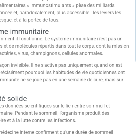
limentaires « immunostimulants » pèse des milliards
uancée et, paradoxalement, plus accessible : les leviers les
sque, et à la portée de tous.
ème immunitaire
comment il fonctionne. Le système immunitaire n’est pas un
s et de molécules répartis dans tout le corps, dont la mission
bactéries, virus, champignons, cellules anormales.
çon invisible. Il ne s’active pas uniquement quand on est
t précisément pourquoi les habitudes de vie quotidiennes ont
 immunité ne se joue pas en une semaine de cure, mais sur
té solide
es données scientifiques sur le lien entre sommeil et
omaine. Pendant le sommeil, l’organisme produit des
e et à la lutte contre les infections.
médecine interne confirment qu’une durée de sommeil