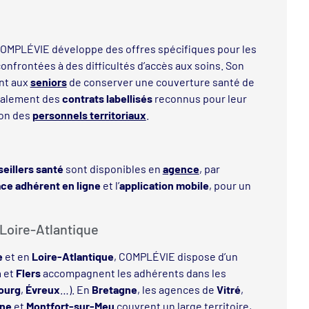
 COMPLÉVIE développe des offres spécifiques pour les
onfrontées à des difficultés d’accès aux soins. Son
nt aux
seniors
de conserver une couverture santé de
également des
contrats labellisés
reconnus pour leur
ion des
personnels territoriaux
.
eillers santé
sont disponibles en
agence
, par
ce adhérent en ligne
et l’
application mobile
, pour un
Loire-Atlantique
e
et en
Loire-Atlantique
, COMPLÉVIE dispose d’un
n
et
Flers
accompagnent les adhérents dans les
ourg
,
Évreux
…). En
Bretagne
, les agences de
Vitré
,
gne
et
Montfort-sur-Meu
couvrent un large territoire,