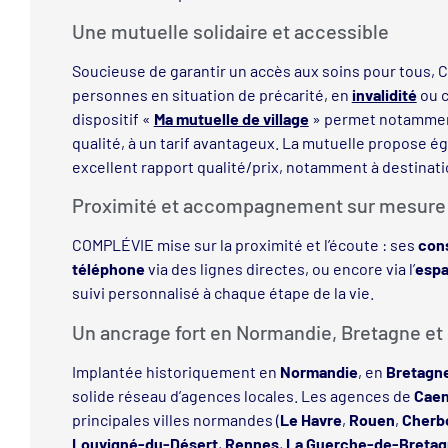
Une mutuelle solidaire et accessible
Soucieuse de garantir un accès aux soins pour tous,
personnes en situation de précarité, en
invalidité
ou c
dispositif «
Ma mutuelle de village
» permet notamme
qualité, à un tarif avantageux. La mutuelle propose 
excellent rapport qualité/prix, notamment à destinat
Proximité et accompagnement sur mesure
COMPLÉVIE mise sur la proximité et l’écoute : ses
cons
téléphone
via des lignes directes, ou encore via l’
espa
suivi personnalisé à chaque étape de la vie.
Un ancrage fort en Normandie, Bretagne et 
Implantée historiquement en
Normandie
, en
Bretagn
solide réseau d’agences locales. Les agences de
Cae
principales villes normandes (
Le Havre
,
Rouen
,
Cherb
Louvigné-du-Désert
,
Rennes
,
La Guerche-de-Breta