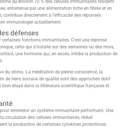
estime qu’environ 70 % des cellules immunitaires résident
fiée, entretenue par une alimentation riche en fibres et en
, contribue directement à l’efficacité des réponses
fs en immunologie actuellement.
 des défenses
r certaines fonctions immunitaires. C’est une réponse
ronique, celui qui s’installe sur des semaines ou des mois,
 cortisol, une hormone qui, en excès, inhibe la production de
s.
e du stress. La méditation de pleine conscience, la
ien de liens sociaux de qualité sont des approches dont
 bien étayé dans la littérature scientifique française et
arité
s pour entretenir un système immunitaire performant. Une
a circulation des cellules immunitaires, réduit
ent la production de certaines cytokines protectrices.