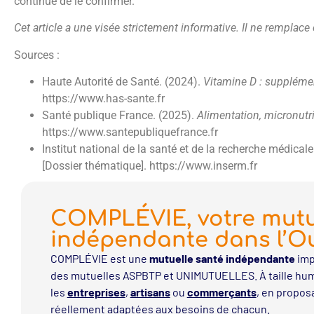
continue de le confirmer.
Cet article a une visée strictement informative. Il ne remplace
Sources :
Haute Autorité de Santé. (2024).
Vitamine D : supplémen
https://www.has-sante.fr
Santé publique France. (2025).
Alimentation, micronut
https://www.santepubliquefrance.fr
Institut national de la santé et de la recherche médical
[Dossier thématique]. https://www.inserm.fr
COMPLÉVIE, votre mutu
indépendante dans l’O
COMPLÉVIE est une
mutuelle santé indépendante
imp
des mutuelles ASPBTP et UNIMUTUELLES. À taille hum
les
entreprises
,
artisans
ou
commerçants
, en propos
réellement adaptées aux besoins de chacun.