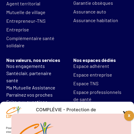
Garantie obsèques
Agent territorial
Assurance auto
Mutuelle de village
Assurance habitation
Entrepreneur-TNS
Entreprise
Complémentaire santé
solidaire
Nos valeurs, nos services
Nos espaces dédiés
Nos engagements
Espace adhérent
Santéclair, partenaire
Espace entreprise
santé
Espace TNS
Ma Mutuelle Assistance
Espace professionnels
Parrainez vos proches
de santé
Foire aux questions
Mentions légales
COMPLÉVIE - Protection de
vos données personnelles
Protections des données
Résilier mon contrat
Pour offrir les meilleures expériences, nous utilisons des technologies telles que les cookies pour
stocker et/ou accéder aux informations des appareils. Le fait de consentir à ces technologies