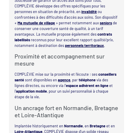
Soucieuse de garantir un accès aux soins pour tous,
COMPLÉVIE développe des offres spécifiques pour les
personnes en situation de précarité, en
invalidité
ou
confrontées à des difficultés d’accès aux soins. Son dispositif
«
Ma mutuelle de village
» permet notamment aux
seniors
de
conserver une couverture santé de qualité, à un tarif
avantageux. La mutuelle propose également des
contrats
labellisés
reconnus pour leur excellent rapport qualité/prix,
notamment à destination des
personnels territoriaux
.
Proximité et accompagnement sur
mesure
COMPLÉVIE mise sur la proximité et l’écoute : ses
conseillers
santé
sont disponibles en
agence
, par
téléphone
via des
lignes directes, ou encore via l’
espace adhérent en ligne
et
l’
application mobile
, pour un suivi personnalisé à chaque
étape de la vie.
Un ancrage fort en Normandie, Bretagne
et Loire-Atlantique
Implantée historiquement en
Normandie
, en
Bretagne
et en
Loire-Atlantique
, COMPLÉVIE dispose d’un solide réseau