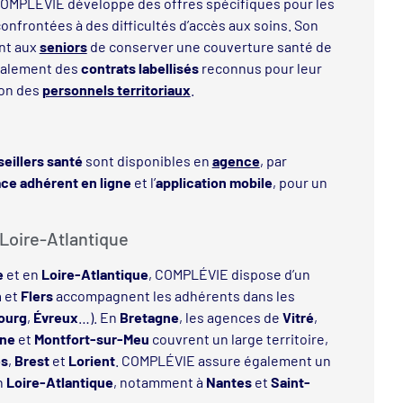
 COMPLÉVIE développe des offres spécifiques pour les
onfrontées à des difficultés d’accès aux soins. Son
nt aux
seniors
de conserver une couverture santé de
également des
contrats labellisés
reconnus pour leur
ion des
personnels territoriaux
.
eillers santé
sont disponibles en
agence
, par
ce adhérent en ligne
et l’
application mobile
, pour un
Loire-Atlantique
e
et en
Loire-Atlantique
, COMPLÉVIE dispose d’un
n
et
Flers
accompagnent les adhérents dans les
ourg
,
Évreux
…). En
Bretagne
, les agences de
Vitré
,
gne
et
Montfort-sur-Meu
couvrent un large territoire,
es
,
Brest
et
Lorient
. COMPLÉVIE assure également un
n
Loire-Atlantique
, notamment à
Nantes
et
Saint-