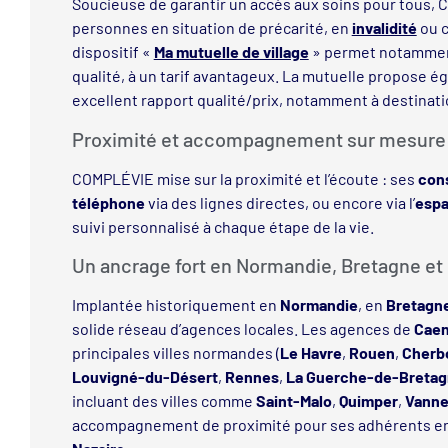
Soucieuse de garantir un accès aux soins pour tous,
personnes en situation de précarité, en
invalidité
ou c
dispositif «
Ma mutuelle de village
» permet notamme
qualité, à un tarif avantageux. La mutuelle propose 
excellent rapport qualité/prix, notamment à destinat
Proximité et accompagnement sur mesure
COMPLÉVIE mise sur la proximité et l’écoute : ses
cons
téléphone
via des lignes directes, ou encore via l’
espa
suivi personnalisé à chaque étape de la vie.
Un ancrage fort en Normandie, Bretagne et 
Implantée historiquement en
Normandie
, en
Bretagn
solide réseau d’agences locales. Les agences de
Cae
principales villes normandes (
Le Havre
,
Rouen
,
Cherb
Louvigné-du-Désert
,
Rennes
,
La Guerche-de-Breta
incluant des villes comme
Saint-Malo
,
Quimper
,
Vann
accompagnement de proximité pour ses adhérents e