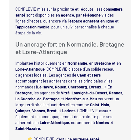
COMPLÉVIE mise sur la proximité et l’écoute : ses
conseillers
santé
sont disponibles en
agence
, par
téléphone
via des
lignes directes, ou encore via l’
espace adhérent en ligne
et
l’
application mobile
, pour un suivi personnalisé à chaque
étape de la vie.
Un ancrage fort en Normandie, Bretagne
et Loire-Atlantique
Implantée historiquement en
Normandie
, en
Bretagne
et en
Loire-Atlantique
, COMPLÉVIE dispose d’un solide réseau
d’agences locales. Les agences de
Caen
et
Flers
accompagnent les adhérents dans les principales villes
normandes (
Le Havre
,
Rouen
,
Cherbourg
,
Évreux
…). En
Bretagne
, les agences de
Vitré
,
Louvigné-du-Désert
,
Rennes
,
La Guerche-de-Bretagne
et
Montfort-sur-Meu
couvrent un
large territoire, incluant des villes comme
Saint-Malo
,
Quimper
,
Vannes
,
Brest
et
Lorient
. COMPLÉVIE assure
également un accompagnement de proximité pour ses
adhérents en
Loire-Atlantique
, notamment à
Nantes
et
Saint-Nazaire
.
COMPLÉVIE, c’est une
mutuelle santé