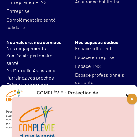
Assurance habitation
Entrepreneur-TNS
Entreprise
Complémentaire santé
solidaire
Nos valeurs, nos services
Nos espaces dédiés
Nos engagements
Espace adhérent
Santéclair, partenaire
Espace entreprise
santé
Espace TNS
Ma Mutuelle Assistance
Espace professionnels
Parrainez vos proches
de santé
Foire aux questions
Mentions légales
COMPLÉVIE - Protection de
vos données personnelles
Protections des données
Résilier mon contrat
Pour offrir les meilleures expériences, nous utilisons des technologies telles que les cookies pour
stocker et/ou accéder aux informations des appareils. Le fait de consentir à ces technologies
nous permettra de traiter des données telles que le comportement de navigation. Le fait de ne
pas consentir ou de retirer son consentement peut avoir un effet négatif sur certaines
caractéristiques et fonctions.