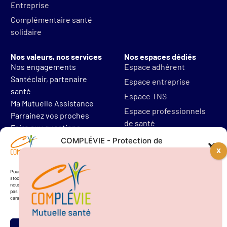
Entreprise
Complémentaire santé
solidaire
Nos valeurs, nos services
Nos espaces dédiés
Nos engagements
Espace adhérent
Santéclair, partenaire
Espace entreprise
santé
Espace TNS
Ma Mutuelle Assistance
Espace professionnels
Parrainez vos proches
de santé
Foire aux questions
Mentions légales
COMPLÉVIE - Protection de
vos données personnelles
Protections des données
Résilier mon contrat
Pour offrir les meilleures expériences, nous utilisons des technologies telles que les cookies pour
stocker et/ou accéder aux informations des appareils. Le fait de consentir à ces technologies
nous permettra de traiter des données telles que le comportement de navigation. Le fait de ne
pas consentir ou de retirer son consentement peut avoir un effet négatif sur certaines
caractéristiques et fonctions.