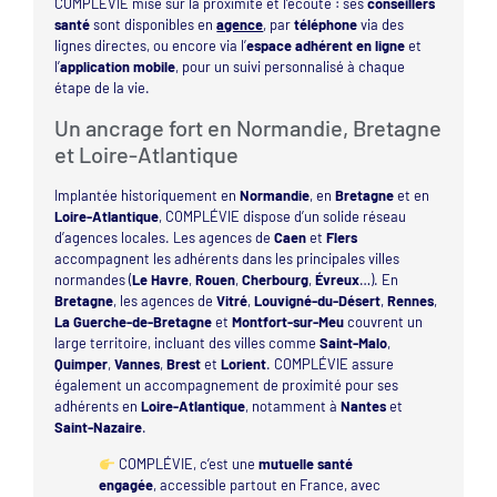
COMPLÉVIE mise sur la proximité et l’écoute : ses
conseillers
santé
sont disponibles en
agence
, par
téléphone
via des
lignes directes, ou encore via l’
espace adhérent en ligne
et
l’
application mobile
, pour un suivi personnalisé à chaque
étape de la vie.
Un ancrage fort en Normandie, Bretagne
et Loire-Atlantique
Implantée historiquement en
Normandie
, en
Bretagne
et en
Loire-Atlantique
, COMPLÉVIE dispose d’un solide réseau
d’agences locales. Les agences de
Caen
et
Flers
accompagnent les adhérents dans les principales villes
normandes (
Le Havre
,
Rouen
,
Cherbourg
,
Évreux
…). En
Bretagne
, les agences de
Vitré
,
Louvigné-du-Désert
,
Rennes
,
La Guerche-de-Bretagne
et
Montfort-sur-Meu
couvrent un
large territoire, incluant des villes comme
Saint-Malo
,
Quimper
,
Vannes
,
Brest
et
Lorient
. COMPLÉVIE assure
également un accompagnement de proximité pour ses
adhérents en
Loire-Atlantique
, notamment à
Nantes
et
Saint-Nazaire
.
COMPLÉVIE, c’est une
mutuelle santé
engagée
, accessible partout en France, avec