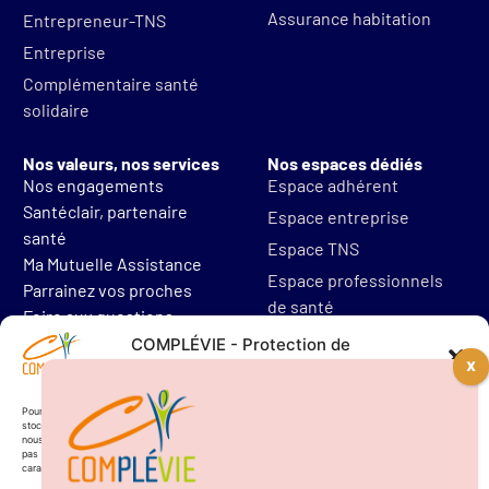
Assurance habitation
Entrepreneur-TNS
Entreprise
Complémentaire santé
solidaire
Nos valeurs, nos services
Nos espaces dédiés
Nos engagements
Espace adhérent
Santéclair, partenaire
Espace entreprise
santé
Espace TNS
Ma Mutuelle Assistance
Espace professionnels
Parrainez vos proches
de santé
Foire aux questions
Mentions légales
COMPLÉVIE - Protection de
vos données personnelles
Protections des données
Résilier mon contrat
Pour offrir les meilleures expériences, nous utilisons des technologies telles que les cookies pour
stocker et/ou accéder aux informations des appareils. Le fait de consentir à ces technologies
nous permettra de traiter des données telles que le comportement de navigation. Le fait de ne
pas consentir ou de retirer son consentement peut avoir un effet négatif sur certaines
caractéristiques et fonctions.