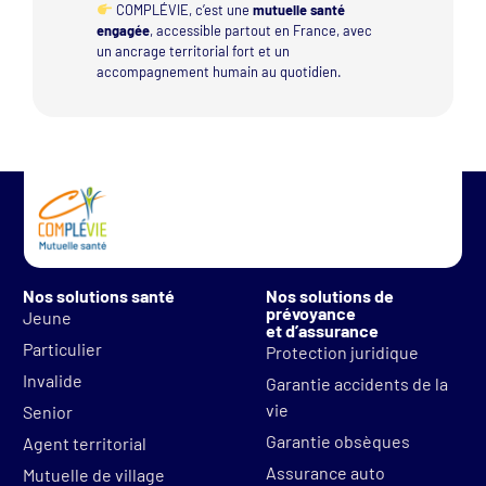
COMPLÉVIE, c’est une
mutuelle santé
engagée
, accessible partout en France, avec
un ancrage territorial fort et un
accompagnement humain au quotidien.
Nos solutions santé
Nos solutions de
prévoyance
Jeune
et d’assurance
Particulier
Protection juridique
Invalide
Garantie accidents de la
vie
Senior
Garantie obsèques
Agent territorial
Assurance auto
Mutuelle de village