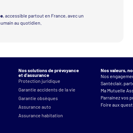
ée
, accessible partout en France, avec un
humain au quotidien.
Nos solutions de prévoyance
Nos valeurs, no
et d’assurance
Nos engageme
Protection juridique
Santéclair, par
Garantie accidents de la vie
Ma Mutuelle As
Parrainez vos 
Garantie obsèques
Foire aux ques
Assurance auto
Assurance habitation