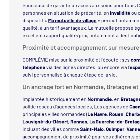
Soucieuse de garantir un accès aux soins pour tous,
personnes en situation de précarité, en
invalidité
ou c
dispositif «
Ma mutuelle de village
» permet notamme
qualité, à un tarif avantageux. La mutuelle propose 
excellent rapport qualité/prix, notamment à destinat
Proximité et accompagnement sur mesure
COMPLÉVIE mise sur la proximité et l’écoute : ses
cons
téléphone
via des lignes directes, ou encore via l’
espa
suivi personnalisé à chaque étape de la vie.
Un ancrage fort en Normandie, Bretagne et 
Implantée historiquement en
Normandie
, en
Bretagn
solide réseau d’agences locales. Les agences de
Cae
principales villes normandes (
Le Havre
,
Rouen
,
Cherb
Louvigné-du-Désert
,
Rennes
,
La Guerche-de-Breta
incluant des villes comme
Saint-Malo
,
Quimper
,
Vann
accompagnement de proximité pour ses adhérents e