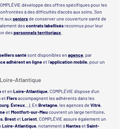
 COMPLÉVIE développe des offres spécifiques pour les
onfrontées à des difficultés d’accès aux soins. Son
nt aux
seniors
de conserver une couverture santé de
également des
contrats labellisés
reconnus pour leur
ion des
personnels territoriaux
.
eillers santé
sont disponibles en
agence
, par
ce adhérent en ligne
et l’
application mobile
, pour un
Loire-Atlantique
e
et en
Loire-Atlantique
, COMPLÉVIE dispose d’un
n
et
Flers
accompagnent les adhérents dans les
ourg
,
Évreux
…). En
Bretagne
, les agences de
Vitré
,
gne
et
Montfort-sur-Meu
couvrent un large territoire,
es
,
Brest
et
Lorient
. COMPLÉVIE assure également un
n
Loire-Atlantique
, notamment à
Nantes
et
Saint-