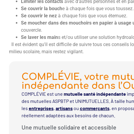
Limiter les contacts
avec d’autres personnes et en part
Se couvrir la bouch
e à chaque fois que vous toussez.
Se couvrir le nez
à chaque fois que vous éternuez.
Se moucher dans des mouchoirs en papier à usage 
couvercle.
Se laver les main
s et/ou utiliser une solution hydroa
Il est évident qu’il est difficile de suivre tous ces conseils
milieu scolaire, mais restez vigilant.
COMPLÉVIE, votre mutu
indépendante dans l’O
COMPLÉVIE est une
mutuelle santé indépendante
imp
des mutuelles ASPBTP et UNIMUTUELLES. À taille hum
les
entreprises
,
artisans
ou
commerçants
, en propos
réellement adaptées aux besoins de chacun.
Une mutuelle solidaire et accessible