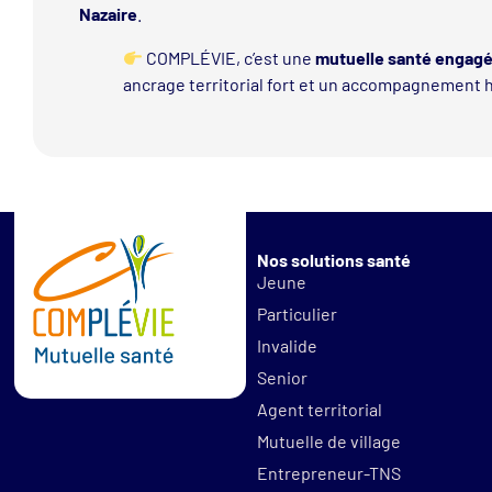
Nazaire
.
COMPLÉVIE, c’est une
mutuelle santé engag
ancrage territorial fort et un accompagnement 
Nos solutions santé
Jeune
Particulier
Invalide
Senior
Agent territorial
Mutuelle de village
Entrepreneur-TNS