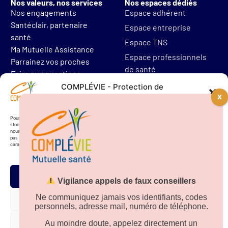
Nos valeurs, nos services
Nos espaces dédiés
Nos engagements
Espace adhérent
Santéclair, partenaire
Espace entreprise
santé
Espace TNS
Ma Mutuelle Assistance
Espace professionnels
Parrainez vos proches
de santé
Foire aux questions
Mentions légales
COMPLÉVIE - Protection de
vos données personnelles
Protections des données
Résilier mon contrat
Pour offrir les meilleures expériences, nous utilisons des technologies telles que les cookies pour
stocker et/ou accéder aux informations des appareils. Le fait de consentir à ces technologies
nous permettra de traiter des données telles que le comportement de navigation. Le fait de ne
pas consentir ou de retirer son consentement peut avoir un effet négatif sur certaines
caractéristiques et fonctions.
Accepter
Vigilance appels de faux conseillers
Téléchargez notre
application sur
Ne communiquez jamais vos identifiants, codes
Refuser
personnels, adresse mail, numéro de téléphone.
Voir les préférences
Au moindre doute, appelez directement un