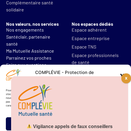
Complémentaire santé
solidaire
Nos valeurs, nos services
Nos espaces dédiés
Nos engagements
Espace adhérent
Santéclair, partenaire
Espace entreprise
santé
Espace TNS
Ma Mutuelle Assistance
Espace professionnels
Parrainez vos proches
de santé
Foire aux questions
Mentions légales
COMPLÉVIE - Protection de
vos données personnelles
Protections des données
Résilier mon contrat
Pour offrir les meilleures expériences, nous utilisons des technologies telles que les cookies pour
stocker et/ou accéder aux informations des appareils. Le fait de consentir à ces technologies
nous permettra de traiter des données telles que le comportement de navigation. Le fait de ne
pas consentir ou de retirer son consentement peut avoir un effet négatif sur certaines
caractéristiques et fonctions.
Accepter
Vigilance appels de faux conseillers
Téléchargez notre