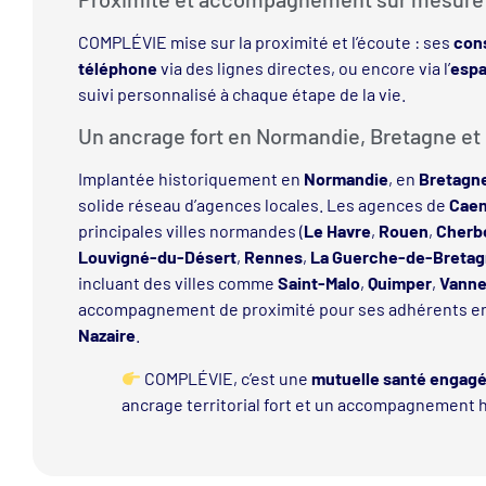
COMPLÉVIE mise sur la proximité et l’écoute : ses
cons
téléphone
via des lignes directes, ou encore via l’
espa
suivi personnalisé à chaque étape de la vie.
Un ancrage fort en Normandie, Bretagne et 
Implantée historiquement en
Normandie
, en
Bretagn
solide réseau d’agences locales. Les agences de
Cae
principales villes normandes (
Le Havre
,
Rouen
,
Cherb
Louvigné-du-Désert
,
Rennes
,
La Guerche-de-Breta
incluant des villes comme
Saint-Malo
,
Quimper
,
Vann
accompagnement de proximité pour ses adhérents e
Nazaire
.
COMPLÉVIE, c’est une
mutuelle santé engag
ancrage territorial fort et un accompagnement 