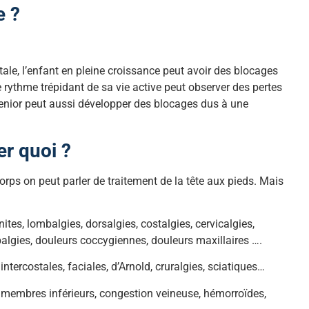
e ?
ale, l’enfant en pleine croissance peut avoir des blocages
e rythme trépidant de sa vie active peut observer des pertes
 senior peut aussi développer des blocages dus à une
er quoi ?
rps on peut parler de traitement de la tête aux pieds. Mais
ites, lombalgies, dorsalgies, costalgies, cervicalgies,
pubalgies, douleurs coccygiennes, douleurs maxillaires ….
intercostales, faciales, d’Arnold, cruralgies, sciatiques…
s membres inférieurs, congestion veineuse, hémorroïdes,