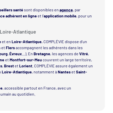
eillers santé
sont disponibles en
agence
, par
ce adhérent en ligne
et l’
application mobile
, pour un
Loire-Atlantique
e
et en
Loire-Atlantique
, COMPLÉVIE dispose d’un
n
et
Flers
accompagnent les adhérents dans les
ourg
,
Évreux
…). En
Bretagne
, les agences de
Vitré
,
gne
et
Montfort-sur-Meu
couvrent un large territoire,
es
,
Brest
et
Lorient
. COMPLÉVIE assure également un
n
Loire-Atlantique
, notamment à
Nantes
et
Saint-
ée
, accessible partout en France, avec un
humain au quotidien.