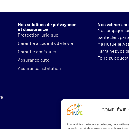
Nos solutions de prévoyance
Nos valeurs, no
et d’assurance
Nos engageme
Protection juridique
Santéclair, par
Garantie accidents de la vie
Ma Mutuelle As
Parrainez vos 
Garantie obsèques
Foire aux ques
Assurance auto
Assurance habitation
re
COMPLÉVIE - 
Téléchargez notre ap
Pour offrir les meilleures expériences, nous utilis
appareils. Le fait de consentir à ces technologies 