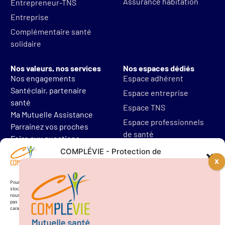
Assurance habitation
Entrepreneur-TNS
Entreprise
Complémentaire santé
solidaire
Nos valeurs, nos services
Nos espaces dédiés
Nos engagements
Espace adhérent
Santéclair, partenaire
Espace entreprise
santé
Espace TNS
Ma Mutuelle Assistance
Espace professionnels
Parrainez vos proches
de santé
Foire aux questions
Mentions légales
COMPLÉVIE - Protection de
vos données personnelles
Protections des données
Résilier mon contrat
Pour offrir les meilleures expériences, nous utilisons des technologies telles que les cookies pour
stocker et/ou accéder aux informations des appareils. Le fait de consentir à ces technologies
nous permettra de traiter des données telles que le comportement de navigation. Le fait de ne
pas consentir ou de retirer son consentement peut avoir un effet négatif sur certaines
caractéristiques et fonctions.