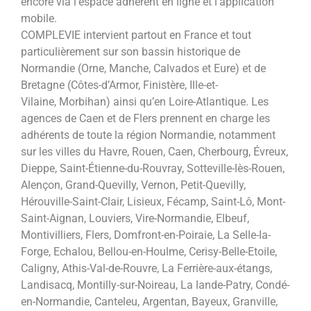
encore via l’espace adhérent en ligne et l’application
mobile.
COMPLEVIE intervient partout en France et tout
particulièrement sur son bassin historique de
Normandie (Orne, Manche, Calvados et Eure) et de
Bretagne (Côtes-d’Armor, Finistère, Ille-et-
Vilaine, Morbihan) ainsi qu’en Loire-Atlantique. Les
agences de Caen et de Flers prennent en charge les
adhérents de toute la région Normandie, notamment
sur les villes du Havre, Rouen, Caen, Cherbourg, Évreux,
Dieppe, Saint-Étienne-du-Rouvray, Sotteville-lès-Rouen,
Alençon, Grand-Quevilly, Vernon, Petit-Quevilly,
Hérouville-Saint-Clair, Lisieux, Fécamp, Saint-Lô, Mont-
Saint-Aignan, Louviers, Vire-Normandie, Elbeuf,
Montivilliers, Flers, Domfront-en-Poiraie, La Selle-la-
Forge, Echalou, Bellou-en-Houlme, Cerisy-Belle-Etoile,
Caligny, Athis-Val-de-Rouvre, La Ferrière-aux-étangs,
Landisacq, Montilly-sur-Noireau, La lande-Patry, Condé-
en-Normandie, Canteleu, Argentan, Bayeux, Granville,