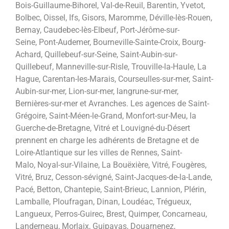
Bois-Guillaume-Bihorel, Val-de-Reuil, Barentin, Yvetot,
Bolbec, Oissel, Ifs, Gisors, Maromme, Déville-lès-Rouen,
Bernay, Caudebec-lès-Elbeuf, Port-Jérôme-sur-
Seine, Pont-Audemer, Bourneville-Sainte-Croix, Bourg-
Achard, Quillebeuf-sur-Seine, Saint-Aubin-sur-
Quillebeuf, Manneville-sur-Risle, Trouville-la-Haule, La
Hague, Carentan-les-Marais, Courseulles-sur-mer, Saint-
Aubin-sur-mer, Lion-sur-mer, langrune-sur-mer,
Bernières-sur-mer et Avranches. Les agences de Saint-
Grégoire, Saint-Méen-le-Grand, Monfort-sur-Meu, la
Guerche-de-Bretagne, Vitré et Louvigné-du-Désert
prennent en charge les adhérents de Bretagne et de
Loire-Atlantique sur les villes de Rennes, Saint-
Malo, Noyal-sur-Vilaine, La Bouëxière, Vitré, Fougères,
Vitré, Bruz, Cesson-sévigné, Saint-Jacques-de-la-Lande,
Pacé, Betton, Chantepie, Saint-Brieuc, Lannion, Plérin,
Lamballe, Ploufragan, Dinan, Loudéac, Trégueux,
Langueux, Perros-Guirec, Brest, Quimper, Concarneau,
Landerneau, Morlaix, Guipavas, Douarnenez,