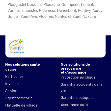
Plougastel-Daoulas, Plouzané, Quimperlé, Lorient,
Vannes, Lanester, Ploemeur, Hennebont, Pontivy, Auray,
Guidel, Saint-Avé, Ploërme, Nantes et Saint-Nazaire
Nos solutions santé
Nos solutions de
prévoyance
Jeune
et d’assurance
Particulier
Protection juridique
Invalide
Garantie accidents de la
vie
Senior
Garantie obsèques
Agent territorial
Assurance auto
Mutuelle de village