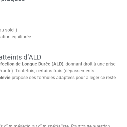
u soleil)
ation équilibrée
atteints d’ALD
fection de Longue Durée (ALD)
, donnant droit à une prise
rante). Toutefois, certains frais (dépassements
lévie
propose des formules adaptées pour alléger ce reste
’avis d’un médecin ou d’un spécialiste. Pour toute question