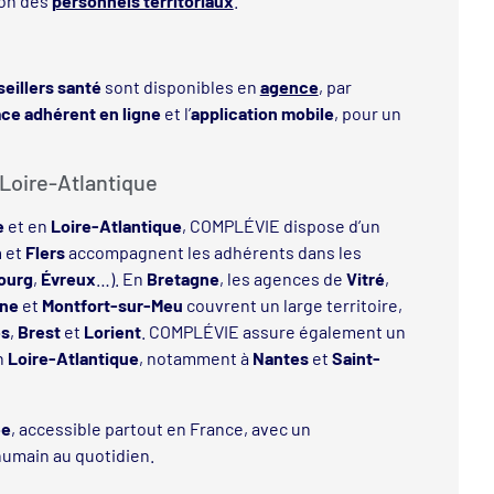
ion des
personnels territoriaux
.
eillers santé
sont disponibles en
agence
, par
ce adhérent en ligne
et l’
application mobile
, pour un
Loire-Atlantique
e
et en
Loire-Atlantique
, COMPLÉVIE dispose d’un
n
et
Flers
accompagnent les adhérents dans les
ourg
,
Évreux
…). En
Bretagne
, les agences de
Vitré
,
gne
et
Montfort-sur-Meu
couvrent un large territoire,
es
,
Brest
et
Lorient
. COMPLÉVIE assure également un
n
Loire-Atlantique
, notamment à
Nantes
et
Saint-
ée
, accessible partout en France, avec un
humain au quotidien.