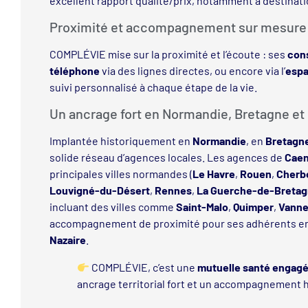
excellent rapport qualité/prix, notamment à destinat
Proximité et accompagnement sur mesure
COMPLÉVIE mise sur la proximité et l’écoute : ses
cons
téléphone
via des lignes directes, ou encore via l’
espa
suivi personnalisé à chaque étape de la vie.
Un ancrage fort en Normandie, Bretagne et 
Implantée historiquement en
Normandie
, en
Bretagn
solide réseau d’agences locales. Les agences de
Cae
principales villes normandes (
Le Havre
,
Rouen
,
Cherb
Louvigné-du-Désert
,
Rennes
,
La Guerche-de-Breta
incluant des villes comme
Saint-Malo
,
Quimper
,
Vann
accompagnement de proximité pour ses adhérents e
Nazaire
.
COMPLÉVIE, c’est une
mutuelle santé engag
ancrage territorial fort et un accompagnement 