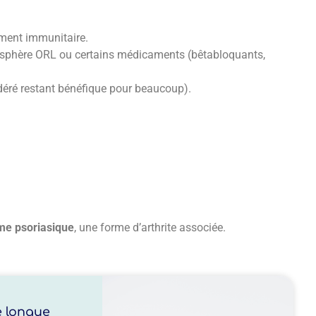
ement immunitaire.
a sphère ORL ou certains médicaments (bêtabloquants,
modéré restant bénéfique pour beaucoup).
me psoriasique
, une forme d’arthrite associée.
e longue