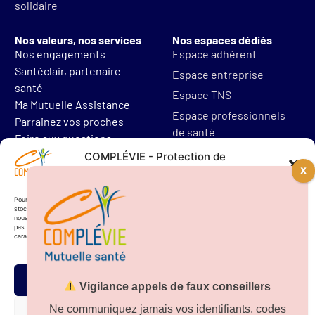
solidaire
Nos valeurs, nos services
Nos espaces dédiés
Nos engagements
Espace adhérent
Santéclair, partenaire
Espace entreprise
santé
Espace TNS
Ma Mutuelle Assistance
Espace professionnels
Parrainez vos proches
de santé
Foire aux questions
Mentions légales
COMPLÉVIE - Protection de
vos données personnelles
Protections des données
Résilier mon contrat
Pour offrir les meilleures expériences, nous utilisons des technologies telles que les cookies pour
stocker et/ou accéder aux informations des appareils. Le fait de consentir à ces technologies
nous permettra de traiter des données telles que le comportement de navigation. Le fait de ne
pas consentir ou de retirer son consentement peut avoir un effet négatif sur certaines
caractéristiques et fonctions.
Accepter
Vigilance appels de faux conseillers
Téléchargez notre
application sur
Ne communiquez jamais vos identifiants, codes
Refuser