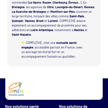
normandes (
Le Havre
,
Rouen
,
Cherbourg
,
Évreux
…). En
Bretagne
, les agences de
Vitré
,
Louvigné-du-Désert
,
Rennes
,
La Guerche-de-Bretagne
et
Montfort-sur-Meu
couvrent un
large territoire, incluant des villes comme
Saint-Malo
,
Quimper
,
Vannes
,
Brest
et
Lorient
. COMPLÉVIE assure
également un accompagnement de proximité pour ses
adhérents en
Loire-Atlantique
, notamment à
Nantes
et
Saint-Nazaire
.
COMPLÉVIE, c’est une
mutuelle santé
engagée
, accessible partout en France, avec
un ancrage territorial fort et un
accompagnement humain au quotidien.
Nos solutions santé
Nos solutions de