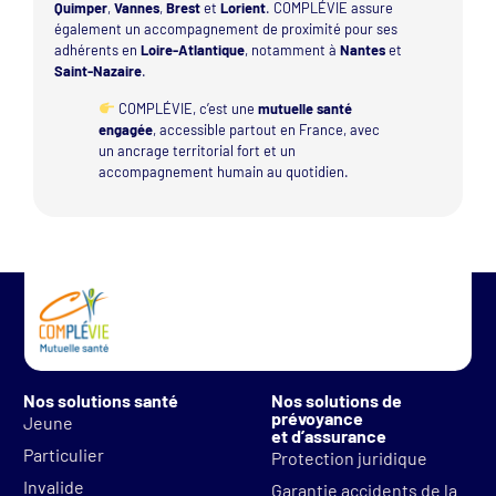
Quimper
,
Vannes
,
Brest
et
Lorient
. COMPLÉVIE assure
également un accompagnement de proximité pour ses
adhérents en
Loire-Atlantique
, notamment à
Nantes
et
Saint-Nazaire
.
COMPLÉVIE, c’est une
mutuelle santé
engagée
, accessible partout en France, avec
un ancrage territorial fort et un
accompagnement humain au quotidien.
Nos solutions santé
Nos solutions de
prévoyance
Jeune
et d’assurance
Particulier
Protection juridique
Invalide
Garantie accidents de la