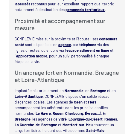
labellisés
reconnus pour leur excellent rapport qualité/prix,
notamment à destination des
personnels territoriaux
.
Proximité et accompagnement sur
mesure
COMPLÉVIE mise sur la proximité et l’écoute : ses
conseillers
santé
sont disponibles en
agence
, par
téléphone
via des
lignes directes, ou encore via l’
espace adhérent en ligne
et
l’
application mobile
, pour un suivi personnalisé à chaque
étape de la vie.
Un ancrage fort en Normandie, Bretagne
et Loire-Atlantique
Implantée historiquement en
Normandie
, en
Bretagne
et en
Loire-Atlantique
, COMPLÉVIE dispose d’un solide réseau
d’agences locales. Les agences de
Caen
et
Flers
accompagnent les adhérents dans les principales villes
normandes (
Le Havre
,
Rouen
,
Cherbourg
,
Évreux
…). En
Bretagne
, les agences de
Vitré
,
Louvigné-du-Désert
,
Rennes
,
La Guerche-de-Bretagne
et
Montfort-sur-Meu
couvrent un
large territoire, incluant des villes comme
Saint-Malo
,