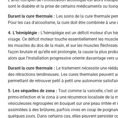
sont le diabète et la prise de certains médicaments ou tox
Durant la cure thermale :
Les soins de la cure thermale perm
Pour les cas d’alcoolisme, la cure doit être combinée à une
4. L’hémiplégie :
L’hémiplégie est un déficit moteur d’un h
visage. Ce déficit moteur touche essentiellement les muscl
les muscles du dos de la main, et sur les muscles fléchisse
façon brutale et qu’elle est prolongée, la cause la plus pro
alors que l’installation progressive oriente davantage vers
Durant la cure thermale :
Le traitement nécessite une réédu
des rétractions tendineuses. Les cures thermales peuvent ac
permettant de retrouver petit à petit une autonomie satisfai
5. Les séquelles de zona :
Tout comme la varicelle, c’est un
primo-infection et le zona à une récurrence localisée de la 
vésiculeuses regroupées en bouquet sur une peau irritée et 
assimilées à des brûlures, parfois vives en coup de poignar
quelques jours. Dans certains cas, elles peuvent persister o