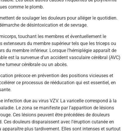
iques comme le plomb.
ettent de soulager les douleurs pour alléger le quotidien.
 démarche de désintoxication et de sevrage.
émicorps, touchant les membres et éventuellement le
es extenseurs du membre supérieur tels que les triceps ou
urs du membre inférieur. Lorsque l’hémiplégie apparaît de
bable est la survenue d’un accident vasculaire cérébral (AVC)
 une tumeur cérébrale ou un abcès.
cation précoce en prévention des positions vicieuses et
célérer ce processus de rééducation qui est essentiel, en
sante.
e infection due au virus VZV. La varicelle correspond à la
maladie. Le zona se manifeste par l’apparition de lésions
rouge. Ces lésions peuvent être précédées de douleurs
d. Ces douleurs disparaissent avec l’éruption cutanée en
u apparaître plus tardivement. Elles sont intenses et surtout