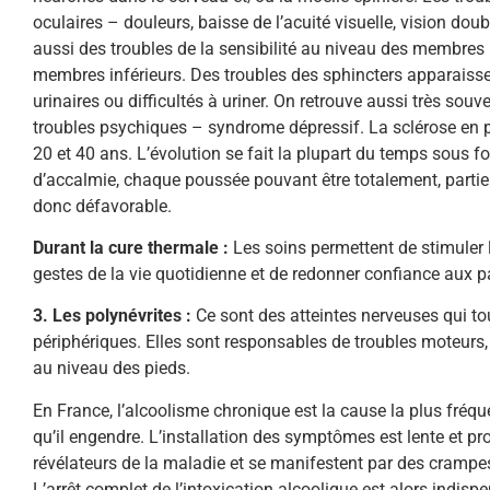
oculaires – douleurs, baisse de l’acuité visuelle, vision doub
aussi des troubles de la sensibilité au niveau des membres
membres inférieurs. Des troubles des sphincters apparaiss
urinaires ou difficultés à uriner. On retrouve aussi très sou
troubles psychiques – syndrome dépressif. La sclérose en 
20 et 40 ans. L’évolution se fait la plupart du temps sous
d’accalmie, chaque poussée pouvant être totalement, partie
donc défavorable.
Durant la cure thermale :
Les soins permettent de stimuler l
gestes de la vie quotidienne et de redonner confiance aux p
3. Les polynévrites :
Ce sont des atteintes nerveuses qui tou
périphériques. Elles sont responsables de troubles moteurs, 
au niveau des pieds.
En France, l’alcoolisme chronique est la cause la plus fréq
qu’il engendre. L’installation des symptômes est lente et pro
révélateurs de la maladie et se manifestent par des crampes
L’arrêt complet de l’intoxication alcoolique est alors indis