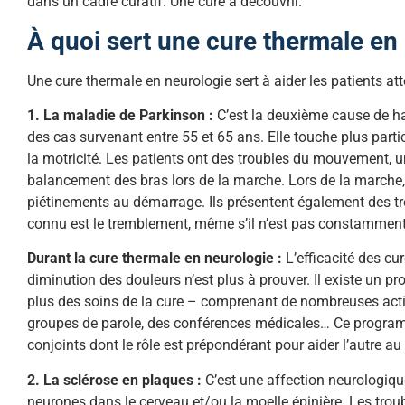
dans un cadre curatif. Une cure à découvrir.
À quoi sert une cure thermale en
Une cure thermale en neurologie sert à aider les patients at
1. La maladie de Parkinson :
C’est la deuxième cause de ha
des cas survenant entre 55 et 65 ans. Elle touche plus part
la motricité. Les patients ont des troubles du mouvement, u
balancement des bras lors de la marche. Lors de la marche,
piétinements au démarrage. Ils présentent également des tro
connu est le tremblement, même s’il n’est pas constamment
Durant la cure thermale en neurologie :
L’efficacité des cu
diminution des douleurs n’est plus à prouver. Il existe un 
plus des soins de la cure – comprenant de nombreuses activi
groupes de parole, des conférences médicales… Ce program
conjoints dont le rôle est prépondérant pour aider l’autre au
2. La sclérose en plaques :
C’est une affection neurologiq
neurones dans le cerveau et/ou la moelle épinière. Les troubl