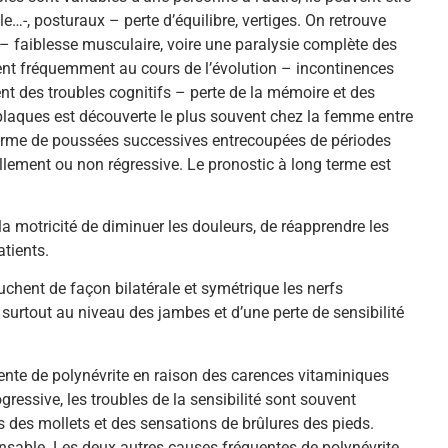
le…-, posturaux – perte d’équilibre, vertiges. On retrouve
 – faiblesse musculaire, voire une paralysie complète des
ent fréquemment au cours de l’évolution – incontinences
vent des troubles cognitifs – perte de la mémoire et des
plaques est découverte le plus souvent chez la femme entre
 forme de poussées successives entrecoupées de périodes
llement ou non régressive. Le pronostic à long terme est
a motricité de diminuer les douleurs, de réapprendre les
atients.
chent de façon bilatérale et symétrique les nerfs
surtout au niveau des jambes et d’une perte de sensibilité
uente de polynévrite en raison des carences vitaminiques
gressive, les troubles de la sensibilité sont souvent
 des mollets et des sensations de brûlures des pieds.
pensable. Les deux autres causes fréquentes de polynévrite