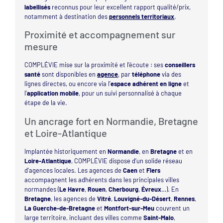
labellisés
reconnus pour leur excellent rapport qualité/prix,
notamment à destination des
personnels territoriaux
.
Proximité et accompagnement sur
mesure
COMPLÉVIE mise sur la proximité et l’écoute : ses
conseillers
santé
sont disponibles en
agence
, par
téléphone
via des
lignes directes, ou encore via l’
espace adhérent en ligne
et
l’
application mobile
, pour un suivi personnalisé à chaque
étape de la vie.
Un ancrage fort en Normandie, Bretagne
et Loire-Atlantique
Implantée historiquement en
Normandie
, en
Bretagne
et en
Loire-Atlantique
, COMPLÉVIE dispose d’un solide réseau
d’agences locales. Les agences de
Caen
et
Flers
accompagnent les adhérents dans les principales villes
normandes (
Le Havre
,
Rouen
,
Cherbourg
,
Évreux
…). En
Bretagne
, les agences de
Vitré
,
Louvigné-du-Désert
,
Rennes
,
La Guerche-de-Bretagne
et
Montfort-sur-Meu
couvrent un
large territoire, incluant des villes comme
Saint-Malo
,