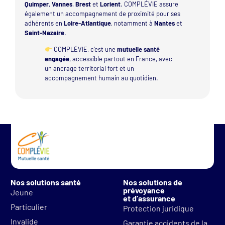
Quimper
,
Vannes
,
Brest
et
Lorient
. COMPLÉVIE assure
également un accompagnement de proximité pour ses
adhérents en
Loire-Atlantique
, notamment à
Nantes
et
Saint-Nazaire
.
COMPLÉVIE, c’est une
mutuelle santé
engagée
, accessible partout en France, avec
un ancrage territorial fort et un
accompagnement humain au quotidien.
Nos solutions santé
Nos solutions de
prévoyance
Jeune
et d’assurance
Particulier
Protection juridique
Invalide
Garantie accidents de la