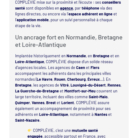
COMPLÉVIE mise sur la proximité et l’écoute : ses
conseillers
santé
sont disponibles en
agence
, par
téléphone
via des
lignes directes, ou encore via l’
espace adhérent en ligne
et
l’
application mobile
, pour un suivi personnalisé à chaque
étape de la vie.
Un ancrage fort en Normandie, Bretagne
et Loire-Atlantique
Implantée historiquement en
Normandie
, en
Bretagne
et en
Loire-Atlantique
, COMPLÉVIE dispose d’un solide réseau
d’agences locales. Les agences de
Caen
et
Flers
accompagnent les adhérents dans les principales villes
normandes (
Le Havre
,
Rouen
,
Cherbourg
,
Évreux
…). En
Bretagne
, les agences de
Vitré
,
Louvigné-du-Désert
,
Rennes
,
La Guerche-de-Bretagne
et
Montfort-sur-Meu
couvrent un
large territoire, incluant des villes comme
Saint-Malo
,
Quimper
,
Vannes
,
Brest
et
Lorient
. COMPLÉVIE assure
également un accompagnement de proximité pour ses
adhérents en
Loire-Atlantique
, notamment à
Nantes
et
Saint-Nazaire
.
COMPLÉVIE, c’est une
mutuelle santé
engagée
, accessible partout en France, avec