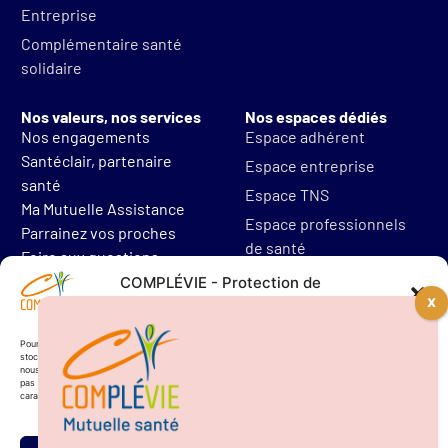
Entreprise
Complémentaire santé
solidaire
Nos valeurs, nos services
Nos espaces dédiés
Nos engagements
Espace adhérent
Santéclair, partenaire
Espace entreprise
santé
Espace TNS
Ma Mutuelle Assistance
Espace professionnels
Parrainez vos proches
de santé
Foire aux questions
Mentions légales
COMPLÉVIE - Protection de
vos données personnelles
Protections des données
Résilier mon contrat
Pour offrir les meilleures expériences, nous utilisons des technologies telles que les cookies pour
stocker et/ou accéder aux informations des appareils. Le fait de consentir à ces technologies
nous permettra de traiter des données telles que le comportement de navigation. Le fait de ne
pas consentir ou de retirer son consentement peut avoir un effet négatif sur certaines
caractéristiques et fonctions.