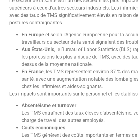
Le secteur de la santé est l’un des secteurs les plus impac
supérieurs à ceux d’autres secteurs industriels. Les infirmie
avec des taux de TMS significativement élevés en raison de
postures contraignantes.
En Europe
et selon l’Agence européenne pour la sécuri
travailleurs du secteur de la santé signalent des tro
Aux États-Unis
, le Bureau of Labor Statistics (BLS) r
les professions les plus à risque de TMS, avec des ta
dessus de la moyenne nationale.
En France
, les TMS représentent environ 87 % des ma
santé, avec une augmentation notable des lombalgies 
chez les infirmiers et aides-soignants.
Les impacts sont importants sur le personnel et les établi
Absentéisme et turnover
Les TMS entraînent des taux élevés d’absentéisme, ven
charge de travail des autres employés.
Coûts économiques
Les TMS génèrent des coûts importants en termes de so