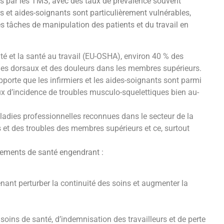
tés par les TMS, avec des taux de prévalence souvent
rs et aides-soignants sont particulièrement vulnérables,
s tâches de manipulation des patients et du travail en
té et la santé au travail (EU-OSHA), environ 40 % des
ubles dorsaux et des douleurs dans les membres supérieurs.
apporte que les infirmiers et les aides-soignants sont parmi
ux d’incidence de troubles musculo-squelettiques bien au-
ladies professionnelles reconnues dans le secteur de la
et des troubles des membres supérieurs et ce, surtout
ssements de santé engendrant :
ant perturber la continuité des soins et augmenter la
ins de santé, d’indemnisation des travailleurs et de perte