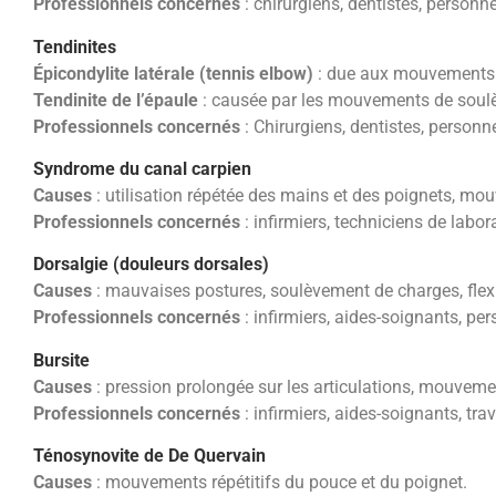
Professionnels concernés
: chirurgiens, dentistes, personn
Tendinites
Épicondylite latérale (tennis elbow)
: due aux mouvements ré
Tendinite de l’épaule
: causée par les mouvements de soulèv
Professionnels concernés
: Chirurgiens, dentistes, personn
Syndrome du canal carpien
Causes
: utilisation répétée des mains et des poignets, mou
Professionnels concernés
: infirmiers, techniciens de labor
Dorsalgie (douleurs dorsales)
Causes
: mauvaises postures, soulèvement de charges, flexi
Professionnels concernés
: infirmiers, aides-soignants, pe
Bursite
Causes
: pression prolongée sur les articulations, mouvemen
Professionnels concernés
: infirmiers, aides-soignants, tra
Ténosynovite de De Quervain
Causes
: mouvements répétitifs du pouce et du poignet.