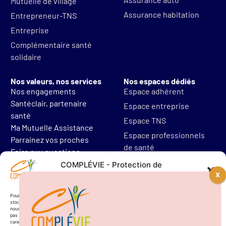
Mutuelle de village
Assurance habitation
Entrepreneur-TNS
Entreprise
Complémentaire santé
solidaire
Nos valeurs, nos services
Nos espaces dédiés
Nos engagements
Espace adhérent
Santéclair, partenaire
Espace entreprise
santé
Espace TNS
Ma Mutuelle Assistance
Espace professionnels
Parrainez vos proches
de santé
Foire aux questions
Mentions légales
COMPLÉVIE - Protection de
vos données personnelles
Protections des données
Résilier mon contrat
Pour offrir les meilleures expériences, nous utilisons des technologies telles que les cookies pour
stocker et/ou accéder aux informations des appareils. Le fait de consentir à ces technologies
nous permettra de traiter des données telles que le comportement de navigation. Le fait de ne
pas consentir ou de retirer son consentement peut avoir un effet négatif sur certaines
caractéristiques et fonctions.