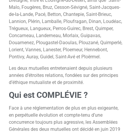
Bretagne, Vitré et Louvigné-du-Désert, ainsi que Saint-
Malo, Fougères, Bruz, Cesson-Sévigné, Saint-Jacques-
de-la-Lande, Pacé, Betton, Chantepie, Saint-Brieuc,
Lannion, Plérin, Lamballe, Ploufragan, Dinan, Loudéac,
Trégueux, Langueux, Perros-Guirec, Brest, Quimper,
Concarneau, Landerneau, Morlaix, Guipavas,
Douarnenez, Plougastel-Daoulas, Plouzané, Quimperlé,
Lorient, Vannes, Lanester, Ploemeur, Hennebont,
Pontivy, Auray, Guidel, Saint-Avé et Ploërmel.
Les deux mutuelles entretenaient depuis plusieurs
années d’étroites relations, fondées sur des principes
d’éthique mutualiste et de proximité.
Qui est COMPLÉVIE ?
Face à une réglementation de plus en plus exigeante,
en perpétuelle évolution et compte-tenu d’une
concurrence toujours plus agressive, les Assemblées
Générales des deux mutuelles ont décidé en juin 2019