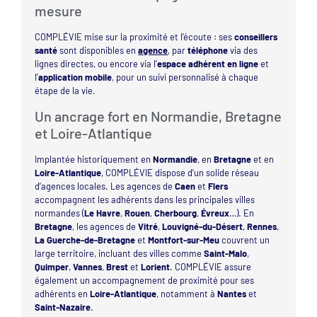
mesure
COMPLÉVIE mise sur la proximité et l’écoute : ses
conseillers
santé
sont disponibles en
agence
, par
téléphone
via des
lignes directes, ou encore via l’
espace adhérent en ligne
et
l’
application mobile
, pour un suivi personnalisé à chaque
étape de la vie.
Un ancrage fort en Normandie, Bretagne
et Loire-Atlantique
Implantée historiquement en
Normandie
, en
Bretagne
et en
Loire-Atlantique
, COMPLÉVIE dispose d’un solide réseau
d’agences locales. Les agences de
Caen
et
Flers
accompagnent les adhérents dans les principales villes
normandes (
Le Havre
,
Rouen
,
Cherbourg
,
Évreux
…). En
Bretagne
, les agences de
Vitré
,
Louvigné-du-Désert
,
Rennes
,
La Guerche-de-Bretagne
et
Montfort-sur-Meu
couvrent un
large territoire, incluant des villes comme
Saint-Malo
,
Quimper
,
Vannes
,
Brest
et
Lorient
. COMPLÉVIE assure
également un accompagnement de proximité pour ses
adhérents en
Loire-Atlantique
, notamment à
Nantes
et
Saint-Nazaire
.