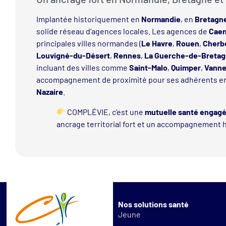
Implantée historiquement en
Normandie
, en
Bretagn
solide réseau d’agences locales. Les agences de
Cae
principales villes normandes (
Le Havre
,
Rouen
,
Cherb
Louvigné-du-Désert
,
Rennes
,
La Guerche-de-Breta
incluant des villes comme
Saint-Malo
,
Quimper
,
Vann
accompagnement de proximité pour ses adhérents e
Nazaire
.
COMPLÉVIE, c’est une
mutuelle santé engag
ancrage territorial fort et un accompagnement 
Nos solutions santé
Jeune