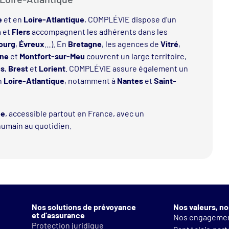
e
et en
Loire-Atlantique
, COMPLÉVIE dispose d’un
n
et
Flers
accompagnent les adhérents dans les
ourg
,
Évreux
…). En
Bretagne
, les agences de
Vitré
,
gne
et
Montfort-sur-Meu
couvrent un large territoire,
es
,
Brest
et
Lorient
. COMPLÉVIE assure également un
n
Loire-Atlantique
, notamment à
Nantes
et
Saint-
ée
, accessible partout en France, avec un
humain au quotidien.
Nos solutions de prévoyance
Nos valeurs, no
et d’assurance
Nos engageme
Protection juridique