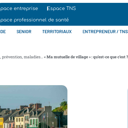
pace entreprise
Espace TNS
pace professionnel de santé
IDE
SENIOR
TERRITORIAUX
ENTREPRENEUR / TNS
s, prévention, maladies…
« Ma mutuelle de village » : qu’est-ce que c’est 