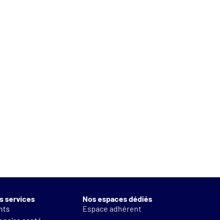
s services
Nos espaces dédiés
nts
Espace adhérent