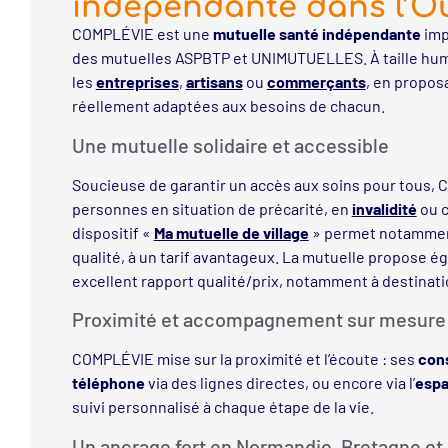
indépendante dans l’O
COMPLÉVIE est une
mutuelle santé indépendante
imp
des mutuelles ASPBTP et UNIMUTUELLES. À taille hum
les
entreprises
,
artisans
ou
commerçants
, en propos
réellement adaptées aux besoins de chacun.
Une mutuelle solidaire et accessible
Soucieuse de garantir un accès aux soins pour tous,
personnes en situation de précarité, en
invalidité
ou c
dispositif «
Ma mutuelle de village
» permet notamme
qualité, à un tarif avantageux. La mutuelle propose 
excellent rapport qualité/prix, notamment à destinat
Proximité et accompagnement sur mesure
COMPLÉVIE mise sur la proximité et l’écoute : ses
cons
téléphone
via des lignes directes, ou encore via l’
espa
suivi personnalisé à chaque étape de la vie.
Un ancrage fort en Normandie, Bretagne et 