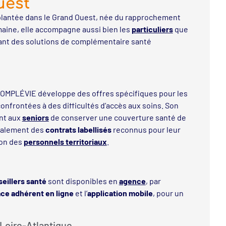
uest
lantée dans le Grand Ouest, née du rapprochement
aine, elle accompagne aussi bien les
particuliers
que
ant des solutions de complémentaire santé
 COMPLÉVIE développe des offres spécifiques pour les
onfrontées à des difficultés d’accès aux soins. Son
nt aux
seniors
de conserver une couverture santé de
également des
contrats labellisés
reconnus pour leur
ion des
personnels territoriaux
.
eillers santé
sont disponibles en
agence
, par
ce adhérent en ligne
et l’
application mobile
, pour un
Loire-Atlantique