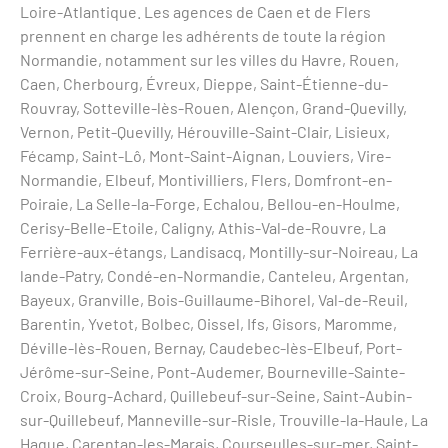
Loire-Atlantique. Les agences de Caen et de Flers
prennent en charge les adhérents de toute la région
Normandie, notamment sur les villes du Havre, Rouen,
Caen, Cherbourg, Évreux, Dieppe, Saint-Étienne-du-
Rouvray, Sotteville-lès-Rouen, Alençon, Grand-Quevilly,
Vernon, Petit-Quevilly, Hérouville-Saint-Clair, Lisieux,
Fécamp, Saint-Lô, Mont-Saint-Aignan, Louviers, Vire-
Normandie, Elbeuf, Montivilliers, Flers, Domfront-en-
Poiraie, La Selle-la-Forge, Echalou, Bellou-en-Houlme,
Cerisy-Belle-Etoile, Caligny, Athis-Val-de-Rouvre, La
Ferrière-aux-étangs, Landisacq, Montilly-sur-Noireau, La
lande-Patry, Condé-en-Normandie, Canteleu, Argentan,
Bayeux, Granville, Bois-Guillaume-Bihorel, Val-de-Reuil,
Barentin, Yvetot, Bolbec, Oissel, Ifs, Gisors, Maromme,
Déville-lès-Rouen, Bernay, Caudebec-lès-Elbeuf, Port-
Jérôme-sur-Seine, Pont-Audemer, Bourneville-Sainte-
Croix, Bourg-Achard, Quillebeuf-sur-Seine, Saint-Aubin-
sur-Quillebeuf, Manneville-sur-Risle, Trouville-la-Haule, La
Hague, Carentan-les-Marais, Courseulles-sur-mer, Saint-