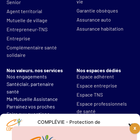
vie
Senior
Garantie obsèques
Agent territorial
Assurance auto
Mutuelle de village
Assurance habitation
Entrepreneur-TNS
Entreprise
Complémentaire santé
solidaire
Nos valeurs, nos services
Nos espaces dédiés
Nos engagements
Espace adhérent
Santéclair, partenaire
Espace entreprise
santé
Espace TNS
Ma Mutuelle Assistance
Espace professionnels
Parrainez vos proches
de santé
Foire aux questions
Mentions légales
COMPLÉVIE - Protection de
vos données personnelles
Protections des données
Résilier mon contrat