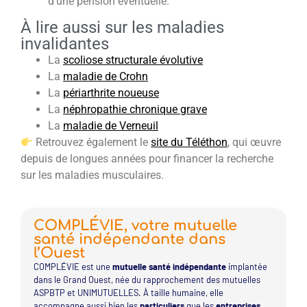
d’une pension éventuelle.
À lire aussi sur les maladies
invalidantes
La
scoliose structurale évolutive
La
maladie de Crohn
La
périarthrite noueuse
La
néphropathie chronique grave
La
maladie de Verneuil
Retrouvez également le
site du Téléthon
, qui œuvre
depuis de longues années pour financer la recherche
sur les maladies musculaires.
COMPLÉVIE, votre mutuelle
santé indépendante dans
l’Ouest
COMPLÉVIE est une
mutuelle santé indépendante
implantée
dans le Grand Ouest, née du rapprochement des mutuelles
ASPBTP et UNIMUTUELLES. À taille humaine, elle
accompagne aussi bien les
particuliers
que les
entreprises
,