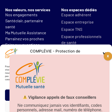
Nos valeurs, nos services
Nos espaces dédiés
Nos engagements
Espace adhérent
Santéclair, partenaire
Espace entreprise
santé
Espace TNS
Ma Mutuelle Assistance
Espace professionnels
Parrainez vos proches
de santé
Foire aux questions
Mentions légales
COMPLÉVIE - Protection de
vos données personnelles
Protections des données
Résilier mon contrat
Pour offrir les meilleures expériences, nous utilisons des technologies telles que les cookies pour
stocker et/ou accéder aux informations des appareils. Le fait de consentir à ces technologies
nous permettra de traiter des données telles que le comportement de navigation. Le fait de ne
pas consentir ou de retirer son consentement peut avoir un effet négatif sur certaines
caractéristiques et fonctions.
Accepter
Vigilance appels de faux conseillers
Téléchargez notre
application sur
Ne communiquez jamais vos identifiants, codes
Refuser
personnels, adresse mail, numéro de téléphone.