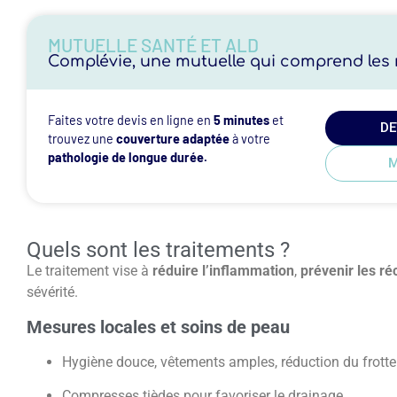
MUTUELLE SANTÉ ET ALD
Complévie, une mutuelle qui comprend les r
Faites votre devis en ligne en
5 minutes
et
DE
trouvez une
couverture adaptée
à votre
pathologie de longue durée.
M
Quels sont les traitements ?
Le traitement vise à
réduire l’inflammation
,
prévenir les ré
sévérité.
Mesures locales et soins de peau
Hygiène douce, vêtements amples, réduction du frott
Compresses tièdes pour favoriser le drainage.