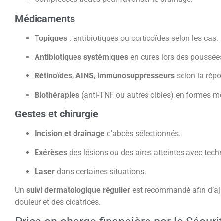
Médicaments
Topiques
: antibiotiques ou corticoïdes selon les cas.
Antibiotiques systémiques
en cures lors des poussées
Rétinoïdes
,
AINS
,
immunosuppresseurs
selon la répo
Biothérapies
(anti-TNF ou autres cibles) en formes mo
Gestes et chirurgie
Incision et drainage
d’abcès sélectionnés.
Exérèses
des lésions ou des aires atteintes avec tec
Laser
dans certaines situations.
Un
suivi dermatologique régulier
est recommandé afin d’aju
douleur et des cicatrices.