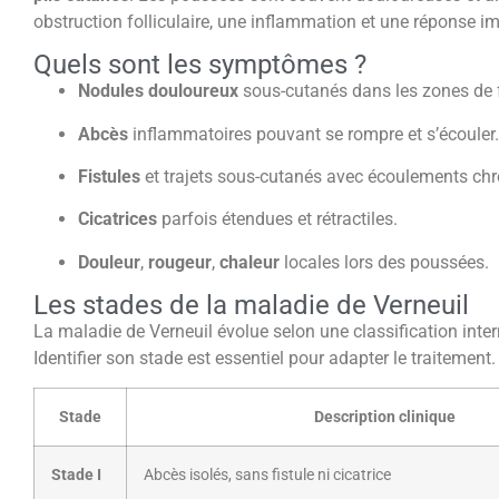
obstruction folliculaire, une inflammation et une réponse i
Quels sont les symptômes ?
Nodules douloureux
sous-cutanés dans les zones de 
Abcès
inflammatoires pouvant se rompre et s’écouler.
Fistules
et trajets sous-cutanés avec écoulements chr
Cicatrices
parfois étendues et rétractiles.
Douleur
,
rougeur
,
chaleur
locales lors des poussées.
Les stades de la maladie de Verneuil
La maladie de Verneuil évolue selon une classification intern
Identifier son stade est essentiel pour adapter le traitement.
Stade
Description clinique
Stade I
Abcès isolés, sans fistule ni cicatrice