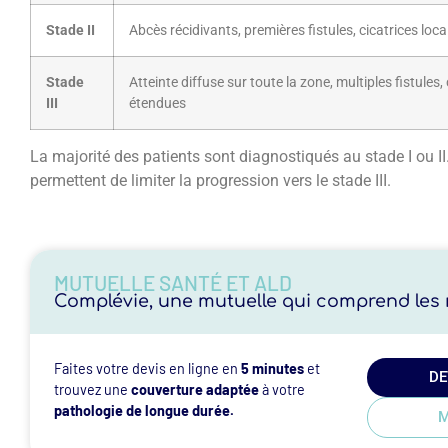
Stade II
Abcès récidivants, premières fistules, cicatrices loca
Stade
Atteinte diffuse sur toute la zone, multiples fistules,
III
étendues
La majorité des patients sont diagnostiqués au stade I ou II.
permettent de limiter la progression vers le stade III.
MUTUELLE SANTÉ ET ALD
Complévie, une mutuelle qui comprend les r
Faites votre devis en ligne en
5 minutes
et
DE
trouvez une
couverture adaptée
à votre
pathologie de longue durée.
M