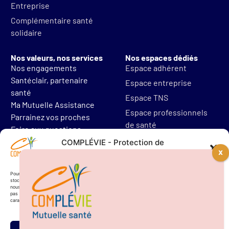
Entreprise
Complémentaire santé
solidaire
Nos valeurs, nos services
Nos espaces dédiés
Nos engagements
Espace adhérent
Santéclair, partenaire
Espace entreprise
santé
Espace TNS
Ma Mutuelle Assistance
Espace professionnels
Parrainez vos proches
de santé
Foire aux questions
Mentions légales
COMPLÉVIE - Protection de
vos données personnelles
Protections des données
Résilier mon contrat
Pour offrir les meilleures expériences, nous utilisons des technologies telles que les cookies pour
stocker et/ou accéder aux informations des appareils. Le fait de consentir à ces technologies
nous permettra de traiter des données telles que le comportement de navigation. Le fait de ne
pas consentir ou de retirer son consentement peut avoir un effet négatif sur certaines
caractéristiques et fonctions.