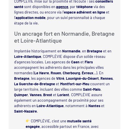
COMPLÉVIE mise sur la proximité et l’écoute : ses
conseillers
santé
sont disponibles en
agence
, par
téléphone
via des
lignes directes, ou encore via l’
espace adhérent en ligne
et
l’
application mobile
, pour un suivi personnalisé à chaque
étape de la vie.
Un ancrage fort en Normandie, Bretagne
et Loire-Atlantique
Implantée historiquement en
Normandie
, en
Bretagne
et en
Loire-Atlantique
, COMPLÉVIE dispose d’un solide réseau
d’agences locales. Les agences de
Caen
et
Flers
accompagnent les adhérents dans les principales villes
normandes (
Le Havre
,
Rouen
,
Cherbourg
,
Évreux
…). En
Bretagne
, les agences de
Vitré
,
Louvigné-du-Désert
,
Rennes
,
La Guerche-de-Bretagne
et
Montfort-sur-Meu
couvrent un
large territoire, incluant des villes comme
Saint-Malo
,
Quimper
,
Vannes
,
Brest
et
Lorient
. COMPLÉVIE assure
également un accompagnement de proximité pour ses
adhérents en
Loire-Atlantique
, notamment à
Nantes
et
Saint-Nazaire
.
COMPLÉVIE, c’est une
mutuelle santé
engagée
, accessible partout en France, avec