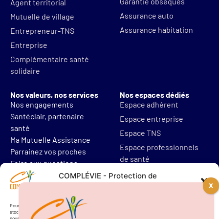
Garantie obsèques
Agent territorial
Assurance auto
Mutuelle de village
Assurance habitation
Entrepreneur-TNS
Entreprise
Complémentaire santé
solidaire
Nos valeurs, nos services
Nos espaces dédiés
Nos engagements
Espace adhérent
Santéclair, partenaire
Espace entreprise
santé
Espace TNS
Ma Mutuelle Assistance
Espace professionnels
Parrainez vos proches
de santé
Foire aux questions
Mentions légales
COMPLÉVIE - Protection de
vos données personnelles
Protections des données
Résilier mon contrat
Pour offrir les meilleures expériences, nous utilisons des technologies telles que les cookies pour
stocker et/ou accéder aux informations des appareils. Le fait de consentir à ces technologies
nous permettra de traiter des données telles que le comportement de navigation. Le fait de ne