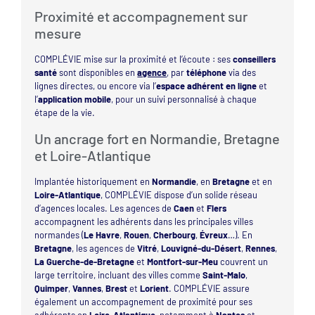
Proximité et accompagnement sur
mesure
COMPLÉVIE mise sur la proximité et l’écoute : ses
conseillers
santé
sont disponibles en
agence
, par
téléphone
via des
lignes directes, ou encore via l’
espace adhérent en ligne
et
l’
application mobile
, pour un suivi personnalisé à chaque
étape de la vie.
Un ancrage fort en Normandie, Bretagne
et Loire-Atlantique
Implantée historiquement en
Normandie
, en
Bretagne
et en
Loire-Atlantique
, COMPLÉVIE dispose d’un solide réseau
d’agences locales. Les agences de
Caen
et
Flers
accompagnent les adhérents dans les principales villes
normandes (
Le Havre
,
Rouen
,
Cherbourg
,
Évreux
…). En
Bretagne
, les agences de
Vitré
,
Louvigné-du-Désert
,
Rennes
,
La Guerche-de-Bretagne
et
Montfort-sur-Meu
couvrent un
large territoire, incluant des villes comme
Saint-Malo
,
Quimper
,
Vannes
,
Brest
et
Lorient
. COMPLÉVIE assure
également un accompagnement de proximité pour ses
adhérents en
Loire-Atlantique
, notamment à
Nantes
et