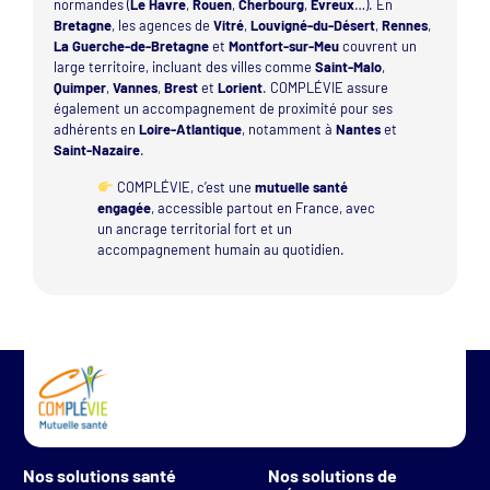
normandes (
Le Havre
,
Rouen
,
Cherbourg
,
Évreux
…). En
Bretagne
, les agences de
Vitré
,
Louvigné-du-Désert
,
Rennes
,
La Guerche-de-Bretagne
et
Montfort-sur-Meu
couvrent un
large territoire, incluant des villes comme
Saint-Malo
,
Quimper
,
Vannes
,
Brest
et
Lorient
. COMPLÉVIE assure
également un accompagnement de proximité pour ses
adhérents en
Loire-Atlantique
, notamment à
Nantes
et
Saint-Nazaire
.
COMPLÉVIE, c’est une
mutuelle santé
engagée
, accessible partout en France, avec
un ancrage territorial fort et un
accompagnement humain au quotidien.
Nos solutions santé
Nos solutions de